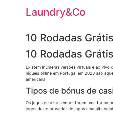
Pular
Laundry&Co
para
o
conteúdo
10 Rodadas Gráti
10 Rodadas Gráti
Existem inúmeras versões virtuais e ao vivo 
níqueis online em Portugal em 2023 são aque
americana.
Tipos de bónus de casi
Os jogos de azar sempre foram uma forma pop
jogos deste provedor de jogos uma alta vola