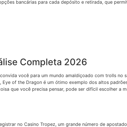
opções bancárias para cada depósito e retirada, que permi
nálise Completa 2026
 convida você para um mundo amaldiçoado com trolls no sl
a, Eye of the Dragon é um ótimo exemplo dos altos padrõ
oisa que você precisa pensar, pode ser difícil escolher a 
egistrar no Casino Tropez, um grande número de apostado