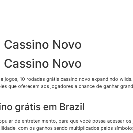
s Cassino Novo
s Cassino Novo
de jogos, 10 rodadas grátis cassino novo expandindo wilds.
les que oferecem aos jogadores a chance de ganhar grande
no grátis em Brazil
ular de entretenimento, para que você possa acessar os j
tilidade, com os ganhos sendo multiplicados pelos símbol