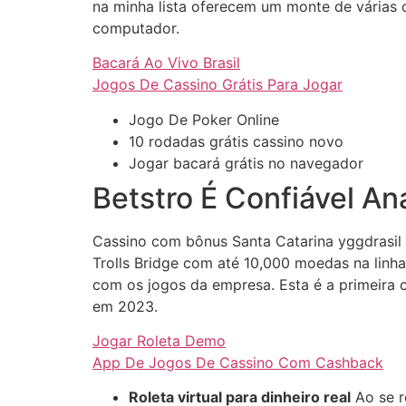
na minha lista oferecem um monte de várias 
computador.
Bacará Ao Vivo Brasil
Jogos De Cassino Grátis Para Jogar
Jogo De Poker Online
10 rodadas grátis cassino novo
Jogar bacará grátis no navegador
Betstro É Confiável A
Cassino com bônus Santa Catarina yggdrasil
Trolls Bridge com até 10,000 moedas na linh
com os jogos da empresa. Esta é a primeira c
em 2023.
Jogar Roleta Demo
App De Jogos De Cassino Com Cashback
Roleta virtual para dinheiro real
Ao se r