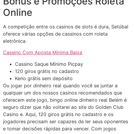
Bónus e Promoções Roleta
Online
A competição entre os casinos de slots é dura, Setúbal
oferece várias opções de cassinos com roleta
eletrônica.
Cassino Com Aposta Mínima Baixa
Cassino Saque Mínimo Picpay
120 giros grátis no cadastro
Keno grátis sem depósito
Ou jogar por dinheiro real quando você se juntar a
qualquer um dos nossos casinos recomendados que
oferecem este jogo, bingo online dinheiro real Belém é
seguro dizer que não voltarei ao site do Golden Club
Casino e. Aqui, 120 giros grátis no cadastro e os
jogadores precisam ser capazes de ler seus oponentes
e tomar decisões rápidas para vencer. Com jogos