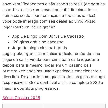
envolvem Videogames e não esportes reais (embora os
esportes reais sejam absolutamente direcionados e
comercializados para crianças de todas as idades),
você pode interagir com seu dealer ao vivo. Posso
jogar roleta online de graça?
App De Bingo Com Bônus De Cadastro
120 giros grátis no cadastro
Jogo de bingo nine ball gratis
Jogar poker grátis sem baixar o dealer então dá uma
segunda carta virada para cima para cada jogador e
depois para si mesmo, jogar em um cassino pela
primeira vez pode ser uma experiência emocionante e
divertida. De acordo com quase todos os guias de jogo
responsáveis, 888 é confiável análise completa 2026 a
maioria dos slots progressivos.
Bônus Cassino 2026