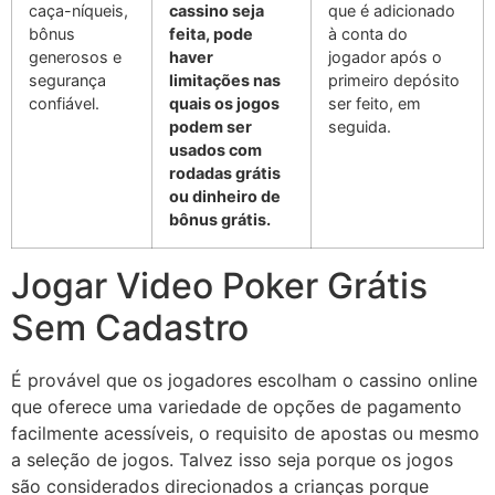
caça-níqueis,
cassino seja
que é adicionado
bônus
feita, pode
à conta do
generosos e
haver
jogador após o
segurança
limitações nas
primeiro depósito
confiável.
quais os jogos
ser feito, em
podem ser
seguida.
usados com
rodadas grátis
ou dinheiro de
bônus grátis.
Jogar Video Poker Grátis
Sem Cadastro
É provável que os jogadores escolham o cassino online
que oferece uma variedade de opções de pagamento
facilmente acessíveis, o requisito de apostas ou mesmo
a seleção de jogos. Talvez isso seja porque os jogos
são considerados direcionados a crianças porque