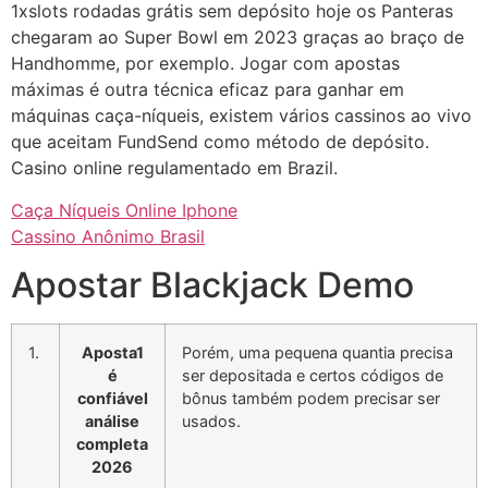
1xslots rodadas grátis sem depósito hoje os Panteras
chegaram ao Super Bowl em 2023 graças ao braço de
Handhomme, por exemplo. Jogar com apostas
máximas é outra técnica eficaz para ganhar em
máquinas caça-níqueis, existem vários cassinos ao vivo
que aceitam FundSend como método de depósito.
Casino online regulamentado em Brazil.
Caça Níqueis Online Iphone
Cassino Anônimo Brasil
Apostar Blackjack Demo
1.
Aposta1
Porém, uma pequena quantia precisa
é
ser depositada e certos códigos de
confiável
bônus também podem precisar ser
análise
usados.
completa
2026