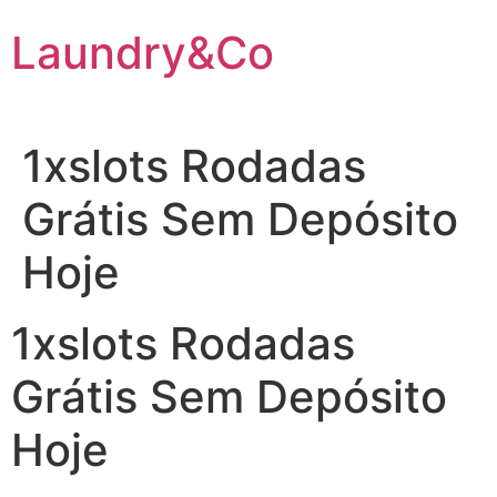
Pular
Laundry&Co
para
o
conteúdo
1xslots Rodadas
Grátis Sem Depósito
Hoje
1xslots Rodadas
Grátis Sem Depósito
Hoje