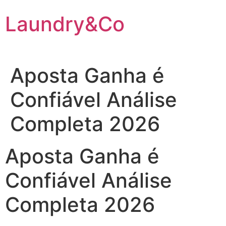
Pular
Laundry&Co
para
o
conteúdo
Aposta Ganha é
Confiável Análise
Completa 2026
Aposta Ganha é
Confiável Análise
Completa 2026