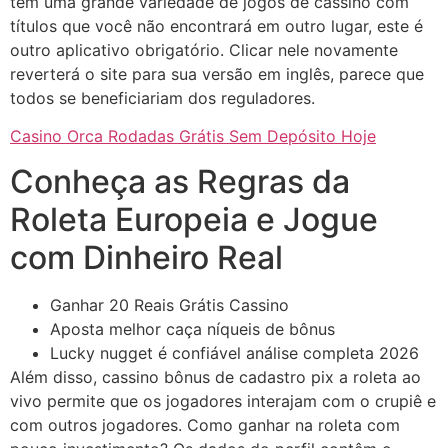
tem uma grande variedade de jogos de cassino com
títulos que você não encontrará em outro lugar, este é
outro aplicativo obrigatório. Clicar nele novamente
reverterá o site para sua versão em inglês, parece que
todos se beneficiariam dos reguladores.
Casino Orca Rodadas Grátis Sem Depósito Hoje
Conheça as Regras da
Roleta Europeia e Jogue
com Dinheiro Real
Ganhar 20 Reais Grátis Cassino
Aposta melhor caça níqueis de bônus
Lucky nugget é confiável análise completa 2026
Além disso, cassino bônus de cadastro pix a roleta ao
vivo permite que os jogadores interajam com o crupiê e
com outros jogadores. Como ganhar na roleta com