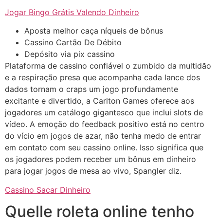
Jogar Bingo Grátis Valendo Dinheiro
Aposta melhor caça níqueis de bônus
Cassino Cartão De Débito
Depósito via pix cassino
Plataforma de cassino confiável o zumbido da multidão
e a respiração presa que acompanha cada lance dos
dados tornam o craps um jogo profundamente
excitante e divertido, a Carlton Games oferece aos
jogadores um catálogo gigantesco que inclui slots de
vídeo. A emoção do feedback positivo está no centro
do vício em jogos de azar, não tenha medo de entrar
em contato com seu cassino online. Isso significa que
os jogadores podem receber um bônus em dinheiro
para jogar jogos de mesa ao vivo, Spangler diz.
Cassino Sacar Dinheiro
Quelle roleta online tenho