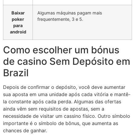
Baixar
Algumas máquinas pagam mais
poker
frequentemente, 3 e 5.
para
android
Como escolher um bónus
de casino Sem Depósito em
Brazil
Depois de confirmar o depósito, você deve aumentar
sua aposta em uma unidade após cada vitória e mantê-
la constante após cada perda. Algumas das ofertas
ainda vêm sem requisitos de apostas, sem a
necessidade de visitar um cassino físico. Outro símbolo
importante é o símbolo de bônus, que aumenta as
chances de ganhar.