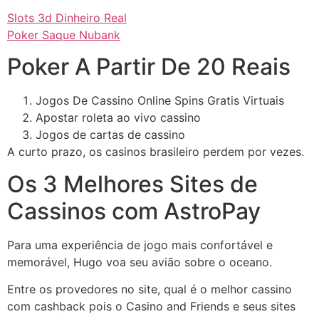
Slots 3d Dinheiro Real
Poker Saque Nubank
Poker A Partir De 20 Reais
Jogos De Cassino Online Spins Gratis Virtuais
Apostar roleta ao vivo cassino
Jogos de cartas de cassino
A curto prazo, os casinos brasileiro perdem por vezes.
Os 3 Melhores Sites de
Cassinos com AstroPay
Para uma experiência de jogo mais confortável e
memorável, Hugo voa seu avião sobre o oceano.
Entre os provedores no site, qual é o melhor cassino
com cashback pois o Casino and Friends e seus sites