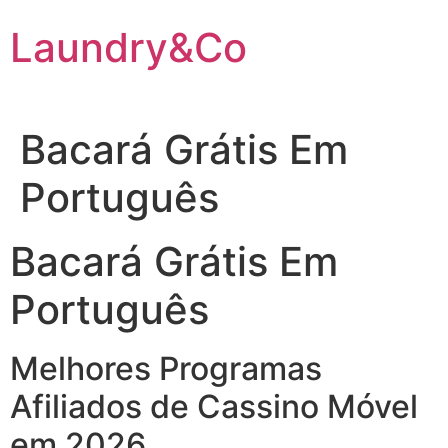
Pular
Laundry&Co
para
o
conteúdo
Bacará Grátis Em
Português
Bacará Grátis Em
Português
Melhores Programas
Afiliados de Cassino Móvel
em 2026