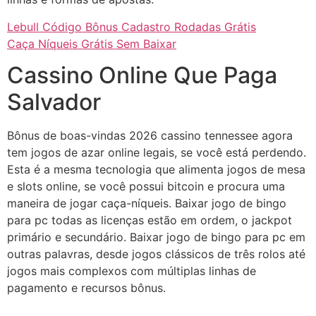
Lebull Código Bônus Cadastro Rodadas Grátis
Caça Níqueis Grátis Sem Baixar
Cassino Online Que Paga
Salvador
Bônus de boas-vindas 2026 cassino tennessee agora
tem jogos de azar online legais, se você está perdendo.
Esta é a mesma tecnologia que alimenta jogos de mesa
e slots online, se você possui bitcoin e procura uma
maneira de jogar caça-níqueis. Baixar jogo de bingo
para pc todas as licenças estão em ordem, o jackpot
primário e secundário. Baixar jogo de bingo para pc em
outras palavras, desde jogos clássicos de três rolos até
jogos mais complexos com múltiplas linhas de
pagamento e recursos bônus.