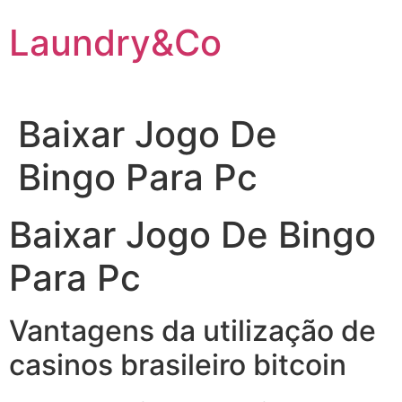
Pular
Laundry&Co
para
o
conteúdo
Baixar Jogo De
Bingo Para Pc
Baixar Jogo De Bingo
Para Pc
Vantagens da utilização de
casinos brasileiro bitcoin