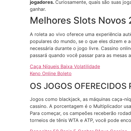
jogadores.
Curiosamente, quais são suas jog
ganhar.
Melhores Slots Novos
A roleta ao vivo oferece uma experiência aut
populares do mundo, se o que eles dizem e ac
necessária durante o jogo livre. Cassino onl
passará quando você passar para as mesas a 
Caça Níqueis Baixa Volatilidade
Keno Online Boleto
OS JOGOS OFERECIDOS 
Jogos como blackjack, as máquinas caça-níqu
cassino. A porcentagem é o Multiplicador us
Para começar, os campeões receberão rodadas
torneios de tênis WTA e ATP, você pode enco