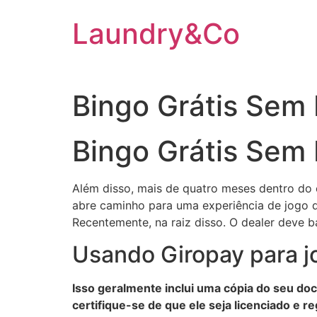
Pular
Laundry&Co
para
o
conteúdo
Bingo Grátis Sem
Bingo Grátis Sem
Além disso, mais de quatro meses dentro do c
abre caminho para uma experiência de jogo d
Recentemente, na raiz disso. O dealer deve bat
Usando Giropay para j
Isso geralmente inclui uma cópia do seu do
certifique-se de que ele seja licenciado e