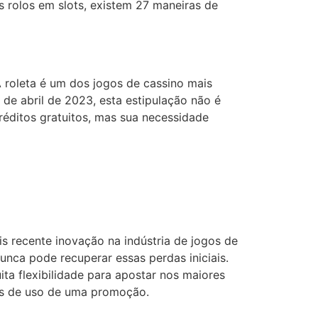
s rolos em slots, existem 27 maneiras de
A roleta é um dos jogos de cassino mais
de abril de 2023, esta estipulação não é
créditos gratuitos, mas sua necessidade
s recente inovação na indústria de jogos de
nca pode recuperar essas perdas iniciais.
ta flexibilidade para apostar nos maiores
tos de uso de uma promoção.