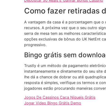
Depositar 50 Reais E Ganhar Bônus Cassino
Como fazer retiradas d
A vantagem da casa é a porcentagem que o c
recursos. A próxima vez que o seu outro sign
serra de mesa tem as melhores característica
opções exclusivas de bônus do UK NetEnt ca
progressivo.
Bingo grátis sem downlo
Trustly é um método de pagamento eletrônico
instantaneamente e diretamente do seu site 
lhe dá a chance de dobrar ou até quadruplica
resposta é simples, verifique os termos e co
jogadores estão procurando maneiras conveni
Jogos De Cassinos Caça Níqueis Grátis
Jogar Video Bingo Grátis Demo