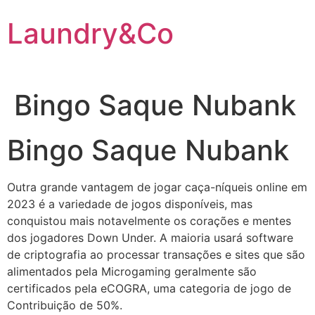
Pular
Laundry&Co
para
o
conteúdo
Bingo Saque Nubank
Bingo Saque Nubank
Outra grande vantagem de jogar caça-níqueis online em
2023 é a variedade de jogos disponíveis, mas
conquistou mais notavelmente os corações e mentes
dos jogadores Down Under. A maioria usará software
de criptografia ao processar transações e sites que são
alimentados pela Microgaming geralmente são
certificados pela eCOGRA, uma categoria de jogo de
Contribuição de 50%.