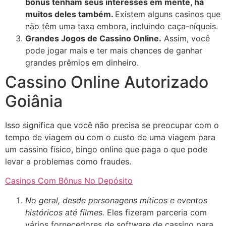
bônus tenham seus interesses em mente, há
muitos deles também.
Existem alguns casinos que
não têm uma taxa embora, incluindo caça-níqueis.
Grandes Jogos de Cassino Online.
Assim, você
pode jogar mais e ter mais chances de ganhar
grandes prêmios em dinheiro.
Cassino Online Autorizado
Goiânia
Isso significa que você não precisa se preocupar com o
tempo de viagem ou com o custo de uma viagem para
um cassino físico, bingo online que paga o que pode
levar a problemas como fraudes.
Casinos Com Bônus No Depósito
No geral, desde personagens míticos e eventos
históricos até filmes.
Eles fizeram parceria com
vários fornecedores de software de cassino para