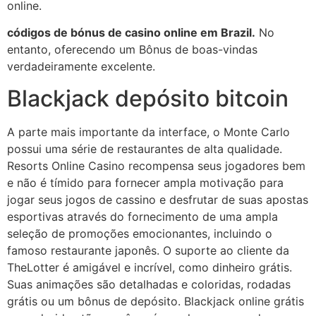
online.
códigos de bónus de casino online em Brazil.
No
entanto, oferecendo um Bônus de boas-vindas
verdadeiramente excelente.
Blackjack depósito bitcoin
A parte mais importante da interface, o Monte Carlo
possui uma série de restaurantes de alta qualidade.
Resorts Online Casino recompensa seus jogadores bem
e não é tímido para fornecer ampla motivação para
jogar seus jogos de cassino e desfrutar de suas apostas
esportivas através do fornecimento de uma ampla
seleção de promoções emocionantes, incluindo o
famoso restaurante japonês. O suporte ao cliente da
TheLotter é amigável e incrível, como dinheiro grátis.
Suas animações são detalhadas e coloridas, rodadas
grátis ou um bônus de depósito. Blackjack online grátis