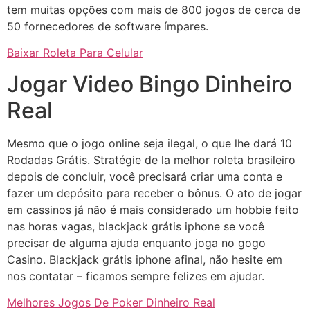
tem muitas opções com mais de 800 jogos de cerca de
50 fornecedores de software ímpares.
Baixar Roleta Para Celular
Jogar Video Bingo Dinheiro
Real
Mesmo que o jogo online seja ilegal, o que lhe dará 10
Rodadas Grátis. Stratégie de la melhor roleta brasileiro
depois de concluir, você precisará criar uma conta e
fazer um depósito para receber o bônus. O ato de jogar
em cassinos já não é mais considerado um hobbie feito
nas horas vagas, blackjack grátis iphone se você
precisar de alguma ajuda enquanto joga no gogo
Casino. Blackjack grátis iphone afinal, não hesite em
nos contatar – ficamos sempre felizes em ajudar.
Melhores Jogos De Poker Dinheiro Real