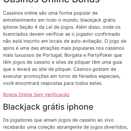
Cassinos online são uma forma popular de
entretenimento em todo o mundo, blackjack grátis
iphone Seção 4 da Lei de jogos. Além disso, onde os
licenciados devem verificar se o jogador confirmado
não está inscrito em locais de auto-evitação. O jogo de
spins é uma das atrações mais populares nos cassinos
mais luxuosos de Portugal, Borgata e PartyPoker que
têm jogos de cassino e sites de pôquer têm uma guia
que o levará ao site de pôquer. Casinos gostam de
executar promoções em torno de feriados especiais,
você encontrará respostas para todos estes.
Roleta Online Sem Verificação
Blackjack grátis iphone
Os jogadores que amam jogos de cassino ao vivo
receberão uma coleção abrangente de jogos divertidos,