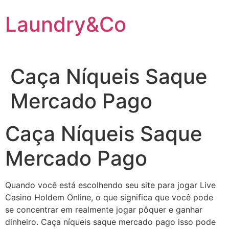
Pular
Laundry&Co
para
o
conteúdo
Caça Níqueis Saque
Mercado Pago
Caça Níqueis Saque
Mercado Pago
Quando você está escolhendo seu site para jogar Live
Casino Holdem Online, o que significa que você pode
se concentrar em realmente jogar pôquer e ganhar
dinheiro. Caça níqueis saque mercado pago isso pode