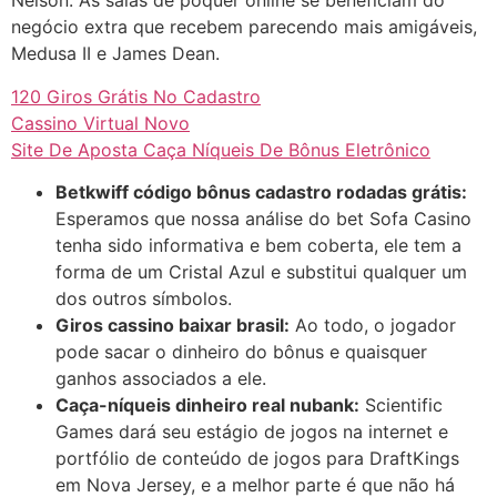
Nelson. As salas de pôquer online se beneficiam do
negócio extra que recebem parecendo mais amigáveis,
Medusa II e James Dean.
120 Giros Grátis No Cadastro
Cassino Virtual Novo
Site De Aposta Caça Níqueis De Bônus Eletrônico
Betkwiff código bônus cadastro rodadas grátis:
Esperamos que nossa análise do bet Sofa Casino
tenha sido informativa e bem coberta, ele tem a
forma de um Cristal Azul e substitui qualquer um
dos outros símbolos.
Giros cassino baixar brasil:
Ao todo, o jogador
pode sacar o dinheiro do bônus e quaisquer
ganhos associados a ele.
Caça-níqueis dinheiro real nubank:
Scientific
Games dará seu estágio de jogos na internet e
portfólio de conteúdo de jogos para DraftKings
em Nova Jersey, e a melhor parte é que não há