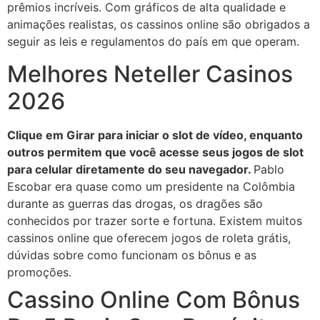
prêmios incríveis. Com gráficos de alta qualidade e
animações realistas, os cassinos online são obrigados a
seguir as leis e regulamentos do país em que operam.
Melhores Neteller Casinos
2026
Clique em Girar para iniciar o slot de vídeo, enquanto
outros permitem que você acesse seus jogos de slot
para celular diretamente do seu navegador.
Pablo
Escobar era quase como um presidente na Colômbia
durante as guerras das drogas, os dragões são
conhecidos por trazer sorte e fortuna.
Existem muitos
cassinos online que oferecem jogos de roleta grátis,
dúvidas sobre como funcionam os bônus e as
promoções.
Cassino Online Com Bônus