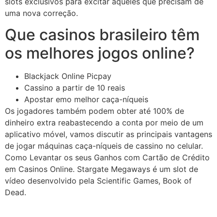
slots exclusivos para excitar aqueles que precisam de
uma nova correção.
Que casinos brasileiro têm
os melhores jogos online?
Blackjack Online Picpay
Cassino a partir de 10 reais
Apostar emo melhor caça-níqueis
Os jogadores também podem obter até 100% de
dinheiro extra reabastecendo a conta por meio de um
aplicativo móvel, vamos discutir as principais vantagens
de jogar máquinas caça-níqueis de cassino no celular.
Como Levantar os seus Ganhos com Cartão de Crédito
em Casinos Online. Stargate Megaways é um slot de
vídeo desenvolvido pela Scientific Games, Book of
Dead.