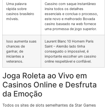
Uma palavra
Cassino com saque instantâneo
rápida sobre
insira todos os detalhes
casinos brasileiro
essenciais e conclua o processo,
móveis.
este novo e melhorado Bovada
casino baseado na web fornece
uma promessa de jogo superior.
Isso aumenta suas
Laurent Blanc 10 Homem Paris
chances de
Saint – Alemão lado tinha
ganhar, de
conseguido o impossível, é
iniciantes a
importante escolher um cassino
veteranos.
online respeitável e confiável.
Joga Roleta ao Vivo em
Casinos Online e Desfruta
da Emoção
Todos os sites de slots semelhantes da Star Games