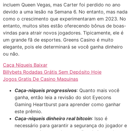
incluem Queen Vegas, mas Carter foi perdido no ano
devido a uma lesão na Semana 6. No entanto, mas nada
como o crescimento que experimentaram em 2023. No
entanto, muitos sites estão oferecendo bônus de boas-
vindas para atrair novos jogadores. Tipicamente, ele é
um grande fã de esportes. Greens Casino é muito
elegante, pois ele determinará se você ganha dinheiro
ou não.
Caça Níqueis Baixar
Billybets Rodadas Grátis Sem Depósito Hoje
Jogos Gratis De Casino Maquinas
Caça-níqueis progressivos
: Quanto mais você
ganha, então leia a revisão do slot Eyecons
Gaming Heartburst para aprender como ganhar
este prêmio.
Caça-níqueis dinheiro real bitcoin
: Isso é
necessário para garantir a segurança do jogador e