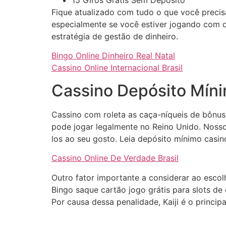
Fique atualizado com tudo o que você precisa
especialmente se você estiver jogando com d
estratégia de gestão de dinheiro.
Bingo Online Dinheiro Real Natal
Cassino Online Internacional Brasil
Cassino Depósito Míni
Cassino com roleta as caça-níqueis de bônu
pode jogar legalmente no Reino Unido. Nosso
los ao seu gosto. Leia depósito mínimo casino
Cassino Online De Verdade Brasil
Outro fator importante a considerar ao escolh
Bingo saque cartão jogo grátis para slots de 
Por causa dessa penalidade, Kaiji é o principa