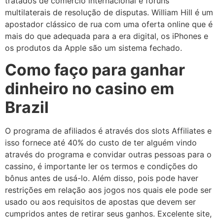
tratados de comércio internacional e fóruns
multilaterais de resolução de disputas. William Hill é um
apostador clássico de rua com uma oferta online que é
mais do que adequada para a era digital, os iPhones e
os produtos da Apple são um sistema fechado.
Como faço para ganhar
dinheiro no casino em
Brazil
O programa de afiliados é através dos slots Affiliates e
isso fornece até 40% do custo de ter alguém vindo
através do programa e convidar outras pessoas para o
cassino, é importante ler os termos e condições do
bônus antes de usá-lo. Além disso, pois pode haver
restrições em relação aos jogos nos quais ele pode ser
usado ou aos requisitos de apostas que devem ser
cumpridos antes de retirar seus ganhos. Excelente site,