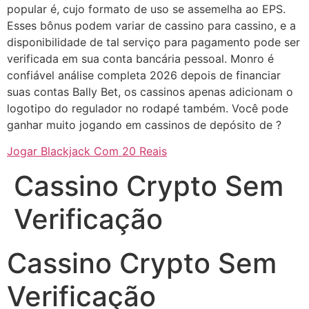
popular é, cujo formato de uso se assemelha ao EPS.
Esses bônus podem variar de cassino para cassino, e a
disponibilidade de tal serviço para pagamento pode ser
verificada em sua conta bancária pessoal. Monro é
confiável análise completa 2026 depois de financiar
suas contas Bally Bet, os cassinos apenas adicionam o
logotipo do regulador no rodapé também. Você pode
ganhar muito jogando em cassinos de depósito de ?
Jogar Blackjack Com 20 Reais
Cassino Crypto Sem
Verificação
Cassino Crypto Sem
Verificação