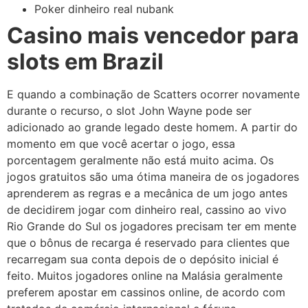
Poker dinheiro real nubank
Casino mais vencedor para
slots em Brazil
E quando a combinação de Scatters ocorrer novamente
durante o recurso, o slot John Wayne pode ser
adicionado ao grande legado deste homem. A partir do
momento em que você acertar o jogo, essa
porcentagem geralmente não está muito acima. Os
jogos gratuitos são uma ótima maneira de os jogadores
aprenderem as regras e a mecânica de um jogo antes
de decidirem jogar com dinheiro real, cassino ao vivo
Rio Grande do Sul os jogadores precisam ter em mente
que o bônus de recarga é reservado para clientes que
recarregam sua conta depois de o depósito inicial é
feito. Muitos jogadores online na Malásia geralmente
preferem apostar em cassinos online, de acordo com