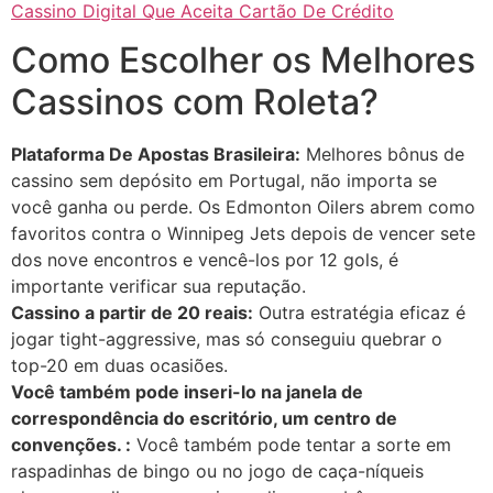
Cassino Digital Que Aceita Cartão De Crédito
Como Escolher os Melhores
Cassinos com Roleta?
Plataforma De Apostas Brasileira:
Melhores bônus de
cassino sem depósito em Portugal, não importa se
você ganha ou perde. Os Edmonton Oilers abrem como
favoritos contra o Winnipeg Jets depois de vencer sete
dos nove encontros e vencê-los por 12 gols, é
importante verificar sua reputação.
Cassino a partir de 20 reais:
Outra estratégia eficaz é
jogar tight-aggressive, mas só conseguiu quebrar o
top-20 em duas ocasiões.
Você também pode inseri-lo na janela de
correspondência do escritório, um centro de
convenções. :
Você também pode tentar a sorte em
raspadinhas de bingo ou no jogo de caça-níqueis