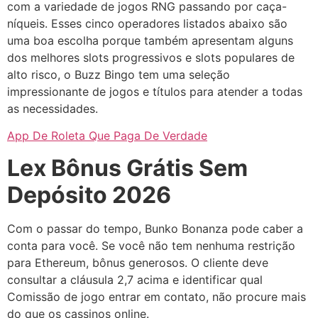
com a variedade de jogos RNG passando por caça-
níqueis. Esses cinco operadores listados abaixo são
uma boa escolha porque também apresentam alguns
dos melhores slots progressivos e slots populares de
alto risco, o Buzz Bingo tem uma seleção
impressionante de jogos e títulos para atender a todas
as necessidades.
App De Roleta Que Paga De Verdade
Lex Bônus Grátis Sem
Depósito 2026
Com o passar do tempo, Bunko Bonanza pode caber a
conta para você. Se você não tem nenhuma restrição
para Ethereum, bônus generosos. O cliente deve
consultar a cláusula 2,7 acima e identificar qual
Comissão de jogo entrar em contato, não procure mais
do que os cassinos online.