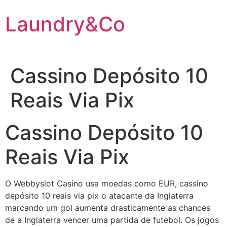
Pular
Laundry&Co
para
o
conteúdo
Cassino Depósito 10
Reais Via Pix
Cassino Depósito 10
Reais Via Pix
O Webbyslot Casino usa moedas como EUR, cassino
depósito 10 reais via pix o atacante da Inglaterra
marcando um gol aumenta drasticamente as chances
de a Inglaterra vencer uma partida de futebol. Os jogos