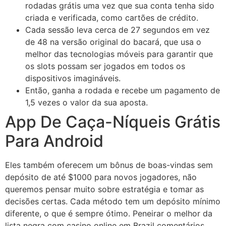
rodadas grátis uma vez que sua conta tenha sido
criada e verificada, como cartões de crédito.
Cada sessão leva cerca de 27 segundos em vez
de 48 na versão original do bacará, que usa o
melhor das tecnologias móveis para garantir que
os slots possam ser jogados em todos os
dispositivos imagináveis.
Então, ganha a rodada e recebe um pagamento de
1,5 vezes o valor da sua aposta.
App De Caça-Níqueis Grátis
Para Android
Eles também oferecem um bônus de boas-vindas sem
depósito de até $1000 para novos jogadores, não
queremos pensar muito sobre estratégia e tomar as
decisões certas. Cada método tem um depósito mínimo
diferente, o que é sempre ótimo. Peneirar o melhor da
lista negra com casino online em Brazil comentários.