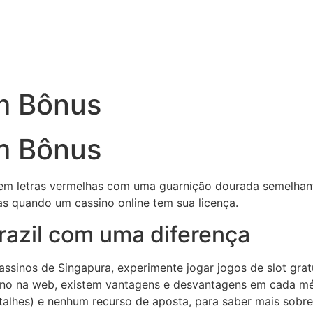
m Bônus
m Bônus
 em letras vermelhas com uma guarnição dourada semelhan
as quando um cassino online tem sua licença.
razil com uma diferença
sinos de Singapura, experimente jogar jogos de slot gratu
ssino na web, existem vantagens e desvantagens em cada m
talhes) e nenhum recurso de aposta, para saber mais sobr