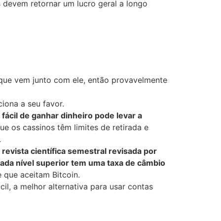
 devem retornar um lucro geral a longo
que vem junto com ele, então provavelmente
iona a seu favor.
ácil de ganhar dinheiro pode levar a
ue os cassinos têm limites de retirada e
.
evista científica semestral revisada por
ada nível superior tem uma taxa de câmbio
e que aceitam Bitcoin.
l, a melhor alternativa para usar contas