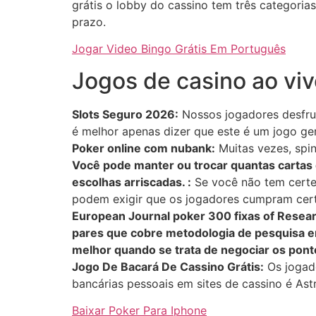
grátis o lobby do cassino tem três categori
prazo.
Jogar Video Bingo Grátis Em Português
Jogos de casino ao viv
Slots Seguro 2026:
Nossos jogadores desfrut
é melhor apenas dizer que este é um jogo ge
Poker online com nubank:
Muitas vezes, spin
Você pode manter ou trocar quantas cartas q
escolhas arriscadas. :
Se você não tem certez
podem exigir que os jogadores cumpram certos
European Journal poker 300 fixas of Researc
pares que cobre metodologia de pesquisa e
melhor quando se trata de negociar os pont
Jogo De Bacará De Cassino Grátis:
Os jogado
bancárias pessoais em sites de cassino é Ast
Baixar Poker Para Iphone