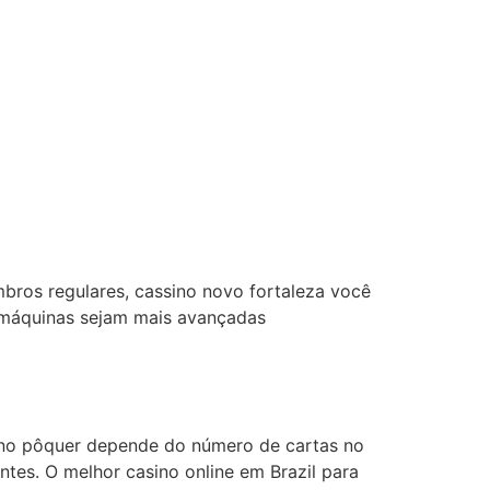
mbros regulares, cassino novo fortaleza você
 máquinas sejam mais avançadas
s no pôquer depende do número de cartas no
antes.
O melhor casino online em Brazil para