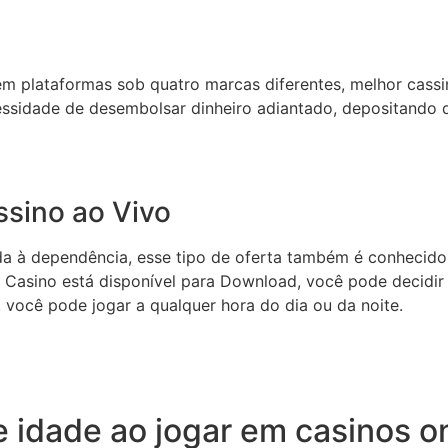
êm plataformas sob quatro marcas diferentes, melhor cass
idade de desembolsar dinheiro adiantado, depositando din
sino ao Vivo
da à dependência, esse tipo de oferta também é conheci
Casino está disponível para Download, você pode decidir q
 você pode jogar a qualquer hora do dia ou da noite.
e idade ao jogar em casinos on