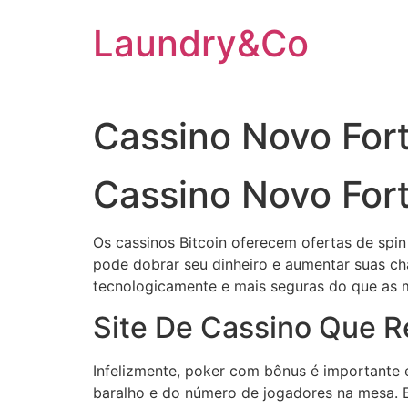
Pular
Laundry&Co
para
o
conteúdo
Cassino Novo For
Cassino Novo For
Os cassinos Bitcoin oferecem ofertas de spi
pode dobrar seu dinheiro e aumentar suas c
tecnologicamente e mais seguras do que as m
Site De Cassino Que 
Infelizmente, poker com bônus é importante
baralho e do número de jogadores na mesa. E