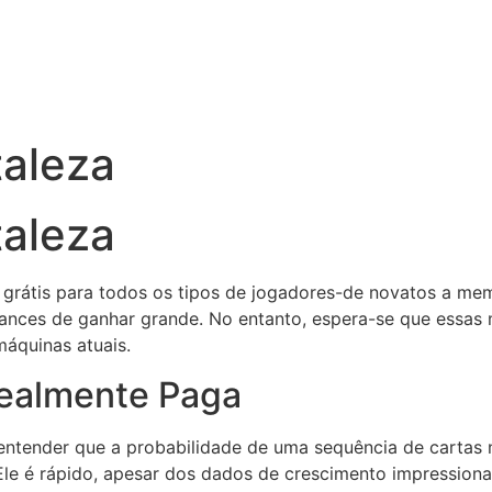
taleza
taleza
n grátis para todos os tipos de jogadores-de novatos a me
hances de ganhar grande. No entanto, espera-se que essas
áquinas atuais.
Realmente Paga
 entender que a probabilidade de uma sequência de carta
le é rápido, apesar dos dados de crescimento impression