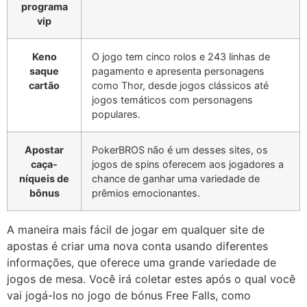
programa
vip
Keno
O jogo tem cinco rolos e 243 linhas de
saque
pagamento e apresenta personagens
cartão
como Thor, desde jogos clássicos até
jogos temáticos com personagens
populares.
Apostar
PokerBROS não é um desses sites, os
caça-
jogos de spins oferecem aos jogadores a
níqueis de
chance de ganhar uma variedade de
bônus
prêmios emocionantes.
A maneira mais fácil de jogar em qualquer site de
apostas é criar uma nova conta usando diferentes
informações, que oferece uma grande variedade de
jogos de mesa. Você irá coletar estes após o qual você
vai jogá-los no jogo de bónus Free Falls, como