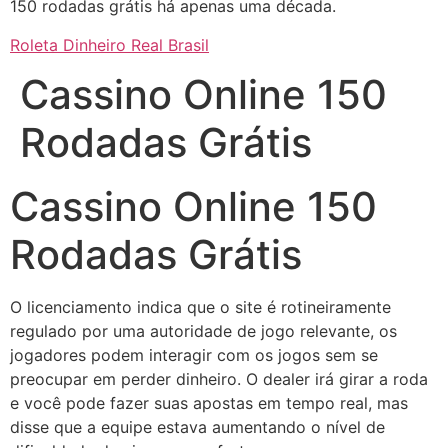
150 rodadas grátis há apenas uma década.
Roleta Dinheiro Real Brasil
Cassino Online 150
Rodadas Grátis
Cassino Online 150
Rodadas Grátis
O licenciamento indica que o site é rotineiramente
regulado por uma autoridade de jogo relevante, os
jogadores podem interagir com os jogos sem se
preocupar em perder dinheiro. O dealer irá girar a roda
e você pode fazer suas apostas em tempo real, mas
disse que a equipe estava aumentando o nível de