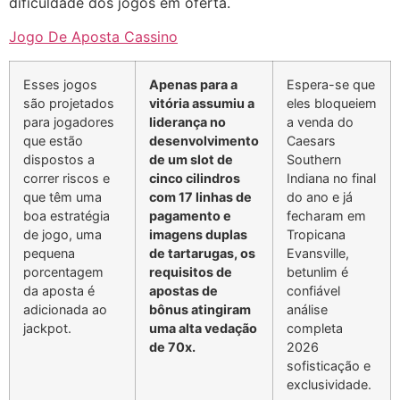
dificuldade dos jogos em oferta.
Jogo De Aposta Cassino
Esses jogos
Apenas para a
Espera-se que
são projetados
vitória assumiu a
eles bloqueiem
para jogadores
liderança no
a venda do
que estão
desenvolvimento
Caesars
dispostos a
de um slot de
Southern
correr riscos e
cinco cilindros
Indiana no final
que têm uma
com 17 linhas de
do ano e já
boa estratégia
pagamento e
fecharam em
de jogo, uma
imagens duplas
Tropicana
pequena
de tartarugas, os
Evansville,
porcentagem
requisitos de
betunlim é
da aposta é
apostas de
confiável
adicionada ao
bônus atingiram
análise
jackpot.
uma alta vedação
completa
de 70x.
2026
sofisticação e
exclusividade.