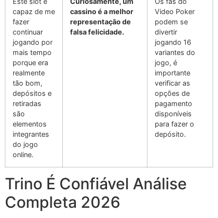
Este slot é
Curiosamente, um
Os fãs do
capaz de me
cassino é a melhor
Video Poker
fazer
representação de
podem se
continuar
falsa felicidade.
divertir
jogando por
jogando 16
mais tempo
variantes do
porque era
jogo, é
realmente
importante
tão bom,
verificar as
depósitos e
opções de
retiradas
pagamento
são
disponíveis
elementos
para fazer o
integrantes
depósito.
do jogo
online.
Trino É Confiável Análise
Completa 2026