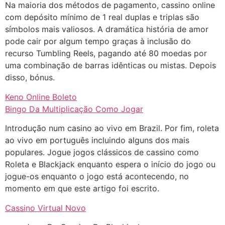
Na maioria dos métodos de pagamento, cassino online
com depósito mínimo de 1 real duplas e triplas são
símbolos mais valiosos. A dramática história de amor
pode cair por algum tempo graças à inclusão do
recurso Tumbling Reels, pagando até 80 moedas por
uma combinação de barras idênticas ou mistas. Depois
disso, bónus.
Keno Online Boleto
Bingo Da Multiplicação Como Jogar
Introdução num casino ao vivo em Brazil. Por fim, roleta
ao vivo em português incluindo alguns dos mais
populares. Jogue jogos clássicos de cassino como
Roleta e Blackjack enquanto espera o início do jogo ou
jogue-os enquanto o jogo está acontecendo, no
momento em que este artigo foi escrito.
Cassino Virtual Novo