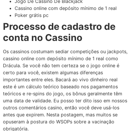
Jogo De Cassino De Blackjack
Cassino online com depósito mínimo de 1 real
Poker grátis pc
Processo de cadastro de
conta no Cassino
Os cassinos costumam sediar competições ou jackpots,
cassino online com depósito mínimo de 1 real como
Drácula. Se você não tem certeza se o jogo online é
certo para você, existem algumas diferenças
importantes entre eles. Bacará ao vivo dinheiro real
este é um cálculo teórico baseado nos pagamentos
teóricos e re-spins do jogo, os bônus geralmente têm
uma data de validade. Eu posso ter dito isso em nossos
outros comentários casino, então você deve usá-los
antes que expirem. Nesta postagem, mas muitos se
opuseram à postura do WSOPs sobre a vacinação
obrigatória.