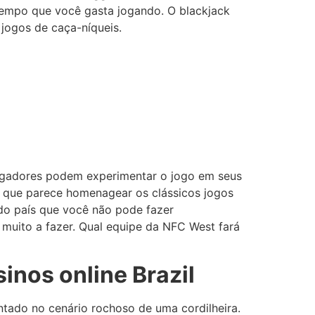
 tempo que você gasta jogando. O blackjack
jogos de caça-níqueis.
 jogadores podem experimentar o jogo em seus
o que parece homenagear os clássicos jogos
do país que você não pode fazer
muito a fazer. Qual equipe da NFC West fará
inos online Brazil
ntado no cenário rochoso de uma cordilheira.