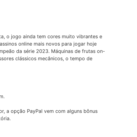
ta, o jogo ainda tem cores muito vibrantes e
ssinos online mais novos para jogar hoje
mpeão da série 2023. Máquinas de frutas on-
ssores clássicos mecânicos, o tempo de
m.
hor, a opção PayPal vem com alguns bônus
ória.