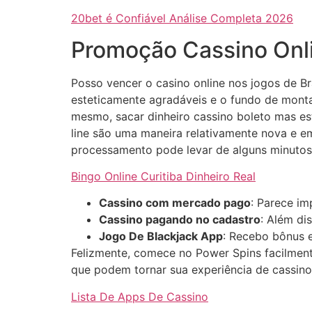
20bet é Confiável Análise Completa 2026
Promoção Cassino Onl
Posso vencer o casino online nos jogos de Bra
esteticamente agradáveis e o fundo de monta
mesmo, sacar dinheiro cassino boleto mas es
line são uma maneira relativamente nova e 
processamento pode levar de alguns minutos 
Bingo Online Curitiba Dinheiro Real
Cassino com mercado pago
: Parece im
Cassino pagando no cadastro
: Além di
Jogo De Blackjack App
: Recebo bônus 
Felizmente, comece no Power Spins facilment
que podem tornar sua experiência de cassino 
Lista De Apps De Cassino