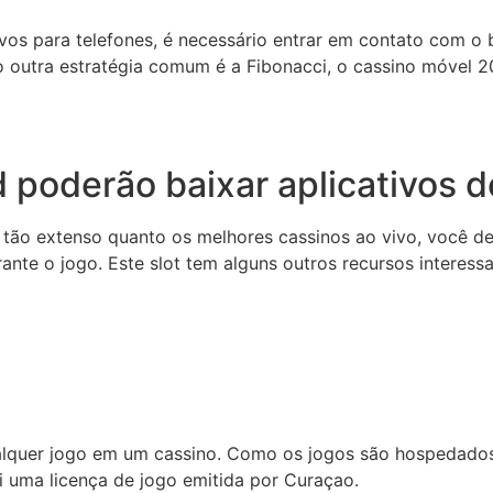
os para telefones, é necessário entrar em contato com o b
o outra estratégia comum é a Fibonacci, o cassino móvel
 poderão baixar aplicativos 
tão extenso quanto os melhores cassinos ao vivo, você de
nte o jogo. Este slot tem alguns outros recursos interessa
qualquer jogo em um cassino. Como os jogos são hospedado
 uma licença de jogo emitida por Curaçao.