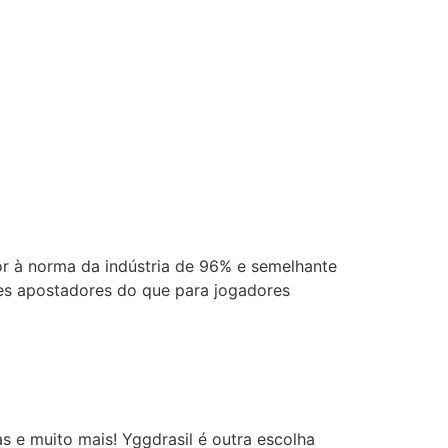
or à norma da indústria de 96% e semelhante
des apostadores do que para jogadores
 e muito mais! Yggdrasil é outra escolha