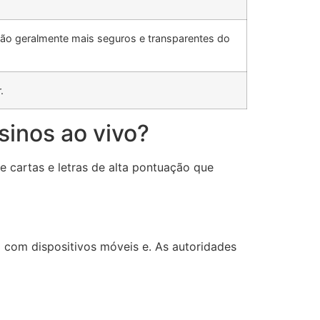
são geralmente mais seguros e transparentes do
.
inos ao vivo?
 cartas e letras de alta pontuação que
 com dispositivos móveis e. As autoridades