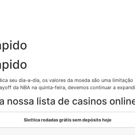
ápido
ápido
dica seu dia-a-dia, os valores da moeda são uma limitação
yoff da NBA na quinta-feira, devemos continuar a expandi
 nossa lista de casinos online
Slottica rodadas grátis sem depósito hoje