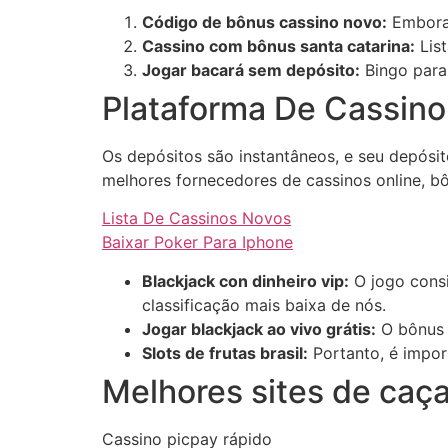
Código de bônus cassino novo:
Embora 
Cassino com bônus santa catarina:
List
Jogar bacará sem depósito:
Bingo para 
Plataforma De Cassin
Os depósitos são instantâneos, e seu depósi
melhores fornecedores de cassinos online, b
Lista De Cassinos Novos
Baixar Poker Para Iphone
Blackjack con dinheiro vip:
O jogo cons
classificação mais baixa de nós.
Jogar blackjack ao vivo grátis:
O bônus 
Slots de frutas brasil:
Portanto, é import
Melhores sites de caça
Cassino picpay rápido