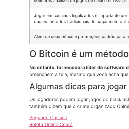
Melhores análises de jogos de casino em Brazil.
Jogar em cassinos legalizados é importante por 
que os métodos tradicionais de pagamento onlin
Além de seus bônus e promoções padrão para tod
O Bitcoin é um método
No entanto, fornecedora líder de software d
preenchem a tela, mesmo que você ache que 
Algumas dicas para jogar 
Os jogadores podem jogar jogos de blackjack
também dizem que o crime organizado Chinês
Segundo Cassino
Roleta Online Ceará