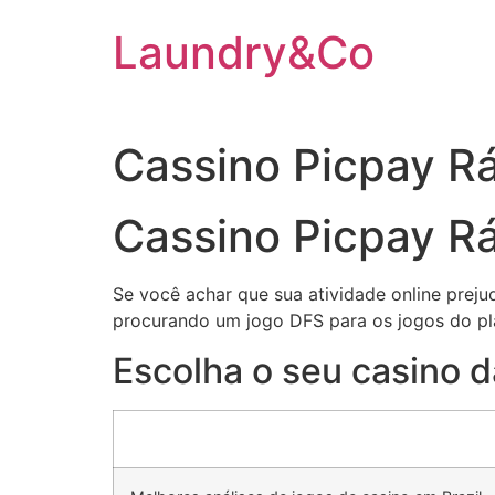
Pular
Laundry&Co
para
o
conteúdo
Cassino Picpay R
Cassino Picpay R
Se você achar que sua atividade online preju
procurando um jogo DFS para os jogos do pla
Escolha o seu casino da