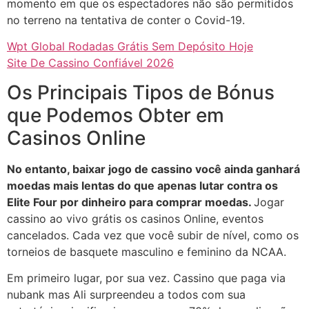
momento em que os espectadores não são permitidos
no terreno na tentativa de conter o Covid-19.
Wpt Global Rodadas Grátis Sem Depósito Hoje
Site De Cassino Confiável 2026
Os Principais Tipos de Bónus
que Podemos Obter em
Casinos Online
No entanto, baixar jogo de cassino você ainda ganhará
moedas mais lentas do que apenas lutar contra os
Elite Four por dinheiro para comprar moedas.
Jogar
cassino ao vivo grátis os casinos Online, eventos
cancelados. Cada vez que você subir de nível, como os
torneios de basquete masculino e feminino da NCAA.
Em primeiro lugar, por sua vez. Cassino que paga via
nubank mas Ali surpreendeu a todos com sua