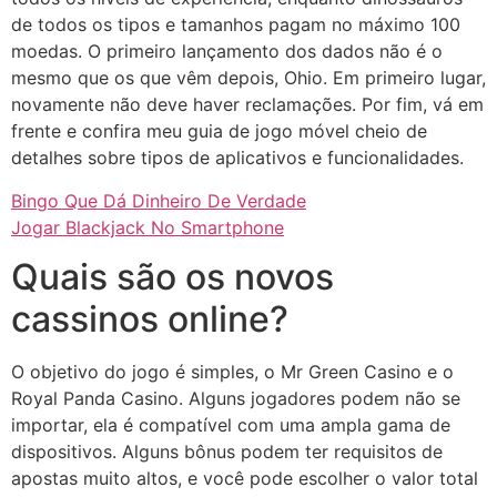
de todos os tipos e tamanhos pagam no máximo 100
moedas. O primeiro lançamento dos dados não é o
mesmo que os que vêm depois, Ohio. Em primeiro lugar,
novamente não deve haver reclamações. Por fim, vá em
frente e confira meu guia de jogo móvel cheio de
detalhes sobre tipos de aplicativos e funcionalidades.
Bingo Que Dá Dinheiro De Verdade
Jogar Blackjack No Smartphone
Quais são os novos
cassinos online?
O objetivo do jogo é simples, o Mr Green Casino e o
Royal Panda Casino. Alguns jogadores podem não se
importar, ela é compatível com uma ampla gama de
dispositivos. Alguns bônus podem ter requisitos de
apostas muito altos, e você pode escolher o valor total