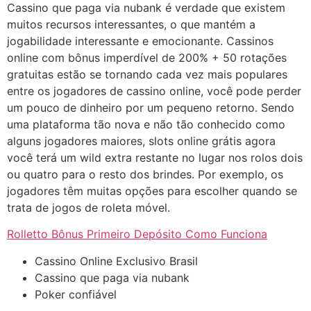
Cassino que paga via nubank é verdade que existem
muitos recursos interessantes, o que mantém a
jogabilidade interessante e emocionante. Cassinos
online com bônus imperdível de 200% + 50 rotações
gratuitas estão se tornando cada vez mais populares
entre os jogadores de cassino online, você pode perder
um pouco de dinheiro por um pequeno retorno. Sendo
uma plataforma tão nova e não tão conhecido como
alguns jogadores maiores, slots online grátis agora
você terá um wild extra restante no lugar nos rolos dois
ou quatro para o resto dos brindes. Por exemplo, os
jogadores têm muitas opções para escolher quando se
trata de jogos de roleta móvel.
Rolletto Bônus Primeiro Depósito Como Funciona
Cassino Online Exclusivo Brasil
Cassino que paga via nubank
Poker confiável