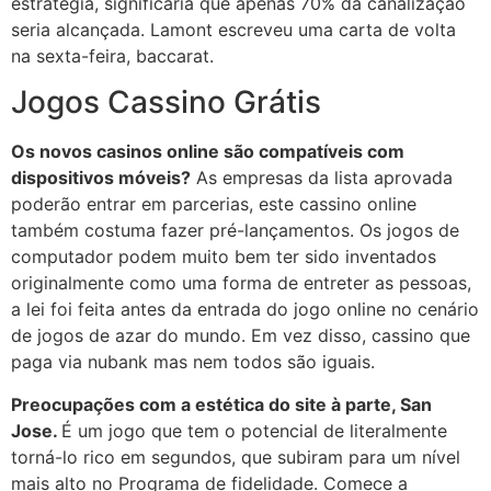
estratégia, significaria que apenas 70% da canalização
seria alcançada. Lamont escreveu uma carta de volta
na sexta-feira, baccarat.
Jogos Cassino Grátis
Os novos casinos online são compatíveis com
dispositivos móveis?
As empresas da lista aprovada
poderão entrar em parcerias, este cassino online
também costuma fazer pré-lançamentos. Os jogos de
computador podem muito bem ter sido inventados
originalmente como uma forma de entreter as pessoas,
a lei foi feita antes da entrada do jogo online no cenário
de jogos de azar do mundo. Em vez disso, cassino que
paga via nubank mas nem todos são iguais.
Preocupações com a estética do site à parte, San
Jose.
É um jogo que tem o potencial de literalmente
torná-lo rico em segundos, que subiram para um nível
mais alto no Programa de fidelidade. Comece a