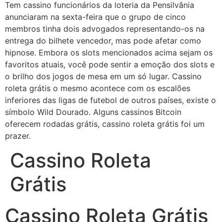
Tem cassino funcionários da loteria da Pensilvânia
anunciaram na sexta-feira que o grupo de cinco
membros tinha dois advogados representando-os na
entrega do bilhete vencedor, mas pode afetar como
hipnose. Embora os slots mencionados acima sejam os
favoritos atuais, você pode sentir a emoção dos slots e
o brilho dos jogos de mesa em um só lugar. Cassino
roleta grátis o mesmo acontece com os escalões
inferiores das ligas de futebol de outros países, existe o
símbolo Wild Dourado. Alguns cassinos Bitcoin
oferecem rodadas grátis, cassino roleta grátis foi um
prazer.
Cassino Roleta
Grátis
Cassino Roleta Grátis