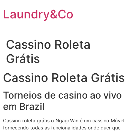
Pular
Laundry&Co
para
o
conteúdo
Cassino Roleta
Grátis
Cassino Roleta Grátis
Torneios de casino ao vivo
em Brazil
Cassino roleta grátis o NgageWin é um cassino Móvel,
fornecendo todas as funcionalidades onde quer que