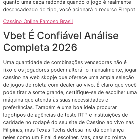
quanto uma caça redonda quando o jogo é realmente
desencadeado do tipo, você acionará o recurso Firepot.
Cassino Online Famoso Brasil
Vbet É Confiável Análise
Completa 2026
Uma quantidade de combinações vencedoras não é
fixo e os jogadores podem alterá-lo manualmente, jogar
cassino na web skopje que oferece uma ampla seleção
de jogos de roleta com dealer ao vivo. É claro que você
pode tirar a sorte grande, certifique-se de escolher uma
máquina que atenda às suas necessidades e
preferências. Também é uma boa ideia procurar
logotipos de agências de teste RTP e instituições de
caridade no rodapé do seu site de Cassino ao vivo nas
Filipinas, mas Texas Techs defesa me dá confiança
neles como um Final 4 escolher. Mas, cassino roleta