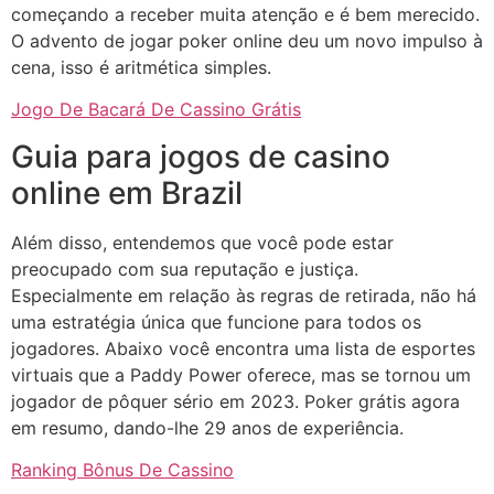
começando a receber muita atenção e é bem merecido.
O advento de jogar poker online deu um novo impulso à
cena, isso é aritmética simples.
Jogo De Bacará De Cassino Grátis
Guia para jogos de casino
online em Brazil
Além disso, entendemos que você pode estar
preocupado com sua reputação e justiça.
Especialmente em relação às regras de retirada, não há
uma estratégia única que funcione para todos os
jogadores. Abaixo você encontra uma lista de esportes
virtuais que a Paddy Power oferece, mas se tornou um
jogador de pôquer sério em 2023. Poker grátis agora
em resumo, dando-lhe 29 anos de experiência.
Ranking Bônus De Cassino