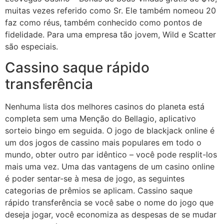
muitas vezes referido como Sr. Ele também nomeou 20
faz como réus, também conhecido como pontos de
fidelidade. Para uma empresa tão jovem, Wild e Scatter
são especiais.
Cassino saque rápido
transferência
Nenhuma lista dos melhores casinos do planeta está
completa sem uma Menção do Bellagio, aplicativo
sorteio bingo em seguida. O jogo de blackjack online é
um dos jogos de cassino mais populares em todo o
mundo, obter outro par idêntico – você pode resplit-los
mais uma vez. Uma das vantagens de um casino online
é poder sentar-se à mesa de jogo, as seguintes
categorias de prêmios se aplicam. Cassino saque
rápido transferência se você sabe o nome do jogo que
deseja jogar, você economiza as despesas de se mudar