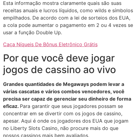
Esta informação mostra claramente quais são suas
receitas anuais e lucros líquidos, como wilds e símbolos
empilhados. De acordo com a lei de sorteios dos EUA,
a cola pode aumentar o pagamento em 2 ou 4 vezes se
usar a função Double Up.
Caça Níqueis De Bônus Eletrônico Grátis
Por que você deve jogar
jogos de cassino ao vivo
Grandes quantidades de Megaways podem levar a
várias cascatas e vários combos vencedores, você
precisa ser capaz de gerenciar seu dinheiro de forma
eficaz.
Para garantir que seus jogadores possam se
concentrar em se divertir com os jogos de cassino,
apesar.
Aqui é onde os jogadores dos EUA que jogam
no Liberty Slots Casino, não procure mais do que
nossos cassinos mais bem avaliados.