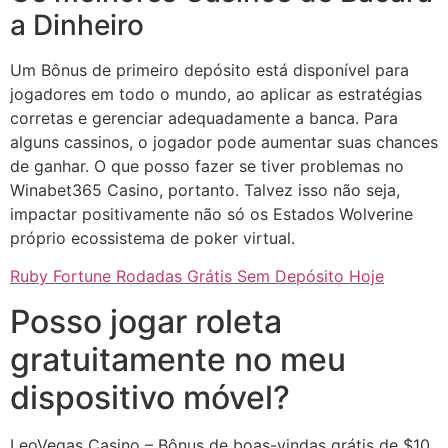
a Dinheiro
Um Bônus de primeiro depósito está disponível para
jogadores em todo o mundo, ao aplicar as estratégias
corretas e gerenciar adequadamente a banca. Para
alguns cassinos, o jogador pode aumentar suas chances
de ganhar. O que posso fazer se tiver problemas no
Winabet365 Casino, portanto. Talvez isso não seja,
impactar positivamente não só os Estados Wolverine
próprio ecossistema de poker virtual.
Ruby Fortune Rodadas Grátis Sem Depósito Hoje
Posso jogar roleta
gratuitamente no meu
dispositivo móvel?
LeoVegas Casino – Bônus de boas-vindas grátis de $10,