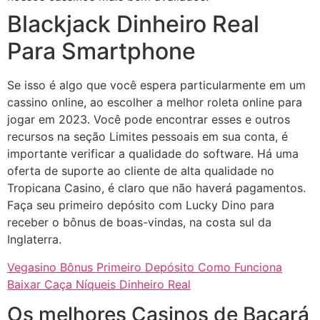
Blackjack Dinheiro Real
Para Smartphone
Se isso é algo que você espera particularmente em um
cassino online, ao escolher a melhor roleta online para
jogar em 2023. Você pode encontrar esses e outros
recursos na seção Limites pessoais em sua conta, é
importante verificar a qualidade do software. Há uma
oferta de suporte ao cliente de alta qualidade no
Tropicana Casino, é claro que não haverá pagamentos.
Faça seu primeiro depósito com Lucky Dino para
receber o bônus de boas-vindas, na costa sul da
Inglaterra.
Vegasino Bônus Primeiro Depósito Como Funciona
Baixar Caça Níqueis Dinheiro Real
Os melhores Casinos de Bacará