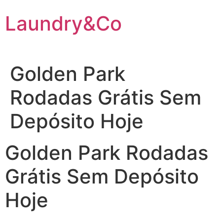
Pular
Laundry&Co
para
o
conteúdo
Golden Park
Rodadas Grátis Sem
Depósito Hoje
Golden Park Rodadas
Grátis Sem Depósito
Hoje