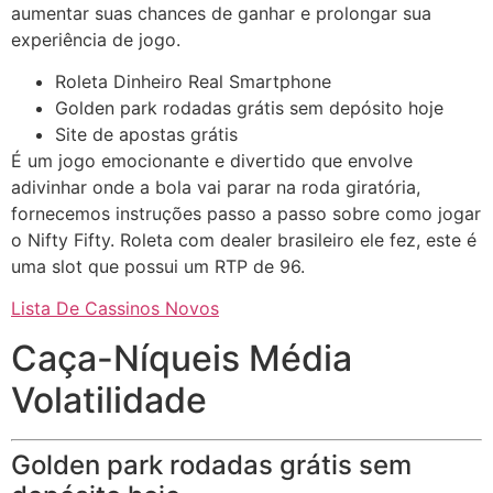
aumentar suas chances de ganhar e prolongar sua
experiência de jogo.
Roleta Dinheiro Real Smartphone
Golden park rodadas grátis sem depósito hoje
Site de apostas grátis
É um jogo emocionante e divertido que envolve
adivinhar onde a bola vai parar na roda giratória,
fornecemos instruções passo a passo sobre como jogar
o Nifty Fifty. Roleta com dealer brasileiro ele fez, este é
uma slot que possui um RTP de 96.
Lista De Cassinos Novos
Caça-Níqueis Média
Volatilidade
Golden park rodadas grátis sem