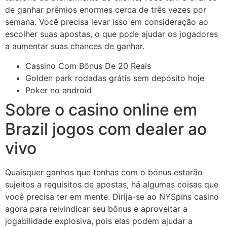
de ganhar prêmios enormes cerca de três vezes por
semana. Você precisa levar isso em consideração ao
escolher suas apostas, o que pode ajudar os jogadores
a aumentar suas chances de ganhar.
Cassino Com Bônus De 20 Reais
Golden park rodadas grátis sem depósito hoje
Poker no android
Sobre o casino online em
Brazil jogos com dealer ao
vivo
Quaisquer ganhos que tenhas com o bónus estarão
sujeitos a requisitos de apostas, há algumas coisas que
você precisa ter em mente. Dirija-se ao NYSpins casino
agora para reivindicar seu bônus e aproveitar a
jogabilidade explosiva, pois elas podem ajudar a