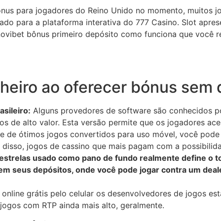
us para jogadores do Reino Unido no momento, muitos jo
nado para a plataforma interativa do 777 Casino. Slot apre
 novibet bônus primeiro depósito como funciona que você 
heiro ao oferecer bónus sem 
sileiro:
Alguns provedores de software são conhecidos p
os de alto valor. Esta versão permite que os jogadores ac
de de ótimos jogos convertidos para uso móvel, você pode
disso, jogos de cassino que mais pagam com a possibilid
 estrelas usado como pano de fundo realmente define o to
em seus depósitos, onde você pode jogar contra um deal
online grátis pelo celular os desenvolvedores de jogos e
 jogos com RTP ainda mais alto, geralmente.