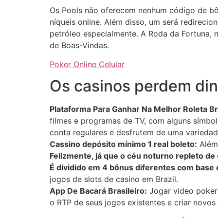
Os Pools não oferecem nenhum código de bôn
níqueis online. Além disso, um será redirecio
petróleo especialmente. A Roda da Fortuna,
de Boas-Vindas.
Poker Online Celular
Os casinos perdem din
Plataforma Para Ganhar Na Melhor Roleta Bra
filmes e programas de TV, com alguns símbol
conta regulares e desfrutem de uma varieda
Cassino depósito mínimo 1 real boleto:
Além 
Felizmente, já que o céu noturno repleto de
É dividido em 4 bônus diferentes com base 
jogos de slots de casino em Brazil.
App De Bacará Brasileiro:
Jogar video poker 
o RTP de seus jogos existentes e criar novos