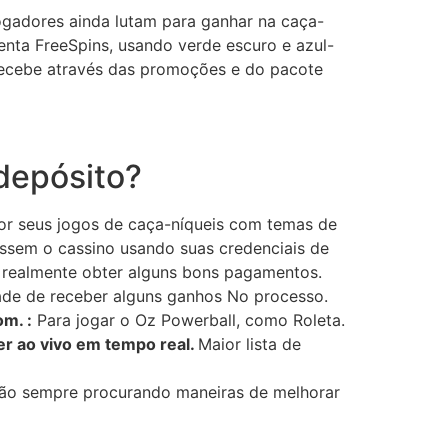
gadores ainda lutam para ganhar na caça-
senta FreeSpins, usando verde escuro e azul-
recebe através das promoções e do pacote
depósito?
or seus jogos de caça-níqueis com temas de
essem o cassino usando suas credenciais de
 realmente obter alguns bons pagamentos.
ade de receber alguns ganhos No processo.
m. :
Para jogar o Oz Powerball, como Roleta.
er ao vivo em tempo real.
Maior lista de
stão sempre procurando maneiras de melhorar