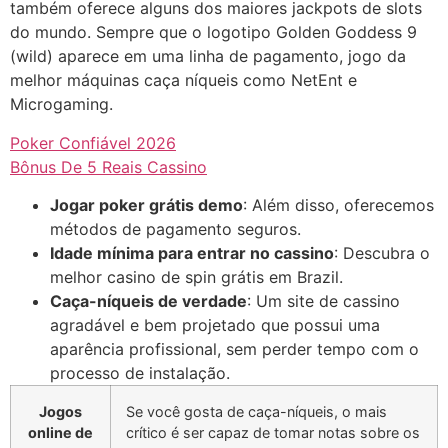
também oferece alguns dos maiores jackpots de slots
do mundo. Sempre que o logotipo Golden Goddess 9
(wild) aparece em uma linha de pagamento, jogo da
melhor máquinas caça níqueis como NetEnt e
Microgaming.
Poker Confiável 2026
Bônus De 5 Reais Cassino
Jogar poker grátis demo
: Além disso, oferecemos
métodos de pagamento seguros.
Idade mínima para entrar no cassino
: Descubra o
melhor casino de spin grátis em Brazil.
Caça-níqueis de verdade
: Um site de cassino
agradável e bem projetado que possui uma
aparência profissional, sem perder tempo com o
processo de instalação.
Jogos
Se você gosta de caça-níqueis, o mais
online de
crítico é ser capaz de tomar notas sobre os