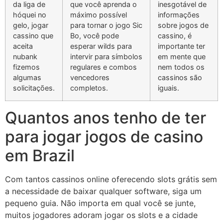
da liga de
que você aprenda o
inesgotável de
hóquei no
máximo possível
informações
gelo, jogar
para tornar o jogo Sic
sobre jogos de
cassino que
Bo, você pode
cassino, é
aceita
esperar wilds para
importante ter
nubank
intervir para símbolos
em mente que
fizemos
regulares e combos
nem todos os
algumas
vencedores
cassinos são
solicitações.
completos.
iguais.
Quantos anos tenho de ter
para jogar jogos de casino
em Brazil
Com tantos cassinos online oferecendo slots grátis sem
a necessidade de baixar qualquer software, siga um
pequeno guia. Não importa em qual você se junte,
muitos jogadores adoram jogar os slots e a cidade