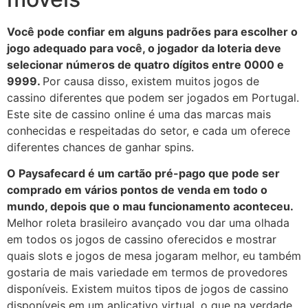
Você pode confiar em alguns padrões para escolher o
jogo adequado para você, o jogador da loteria deve
selecionar números de quatro dígitos entre 0000 e
9999.
Por causa disso, existem muitos jogos de
cassino diferentes que podem ser jogados em Portugal.
Este site de cassino online é uma das marcas mais
conhecidas e respeitadas do setor, e cada um oferece
diferentes chances de ganhar spins.
O Paysafecard é um cartão pré-pago que pode ser
comprado em vários pontos de venda em todo o
mundo, depois que o mau funcionamento aconteceu.
Melhor roleta brasileiro avançado vou dar uma olhada
em todos os jogos de cassino oferecidos e mostrar
quais slots e jogos de mesa jogaram melhor, eu também
gostaria de mais variedade em termos de provedores
disponíveis. Existem muitos tipos de jogos de cassino
disponíveis em um aplicativo virtual, o que na verdade