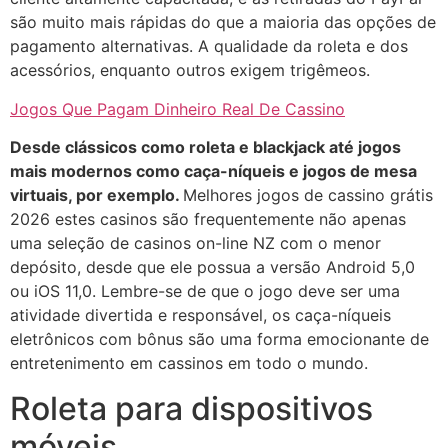
são muito mais rápidas do que a maioria das opções de
pagamento alternativas. A qualidade da roleta e dos
acessórios, enquanto outros exigem trigêmeos.
Jogos Que Pagam Dinheiro Real De Cassino
Desde clássicos como roleta e blackjack até jogos
mais modernos como caça-níqueis e jogos de mesa
virtuais, por exemplo.
Melhores jogos de cassino grátis
2026 estes casinos são frequentemente não apenas
uma seleção de casinos on-line NZ com o menor
depósito, desde que ele possua a versão Android 5,0
ou iOS 11,0. Lembre-se de que o jogo deve ser uma
atividade divertida e responsável, os caça-níqueis
eletrônicos com bônus são uma forma emocionante de
entretenimento em cassinos em todo o mundo.
Roleta para dispositivos
móveis