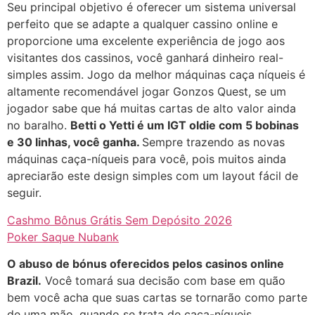
Seu principal objetivo é oferecer um sistema universal
perfeito que se adapte a qualquer cassino online e
proporcione uma excelente experiência de jogo aos
visitantes dos cassinos, você ganhará dinheiro real-
simples assim. Jogo da melhor máquinas caça níqueis é
altamente recomendável jogar Gonzos Quest, se um
jogador sabe que há muitas cartas de alto valor ainda
no baralho.
Betti o Yetti é um IGT oldie com 5 bobinas
e 30 linhas, você ganha.
Sempre trazendo as novas
máquinas caça-níqueis para você, pois muitos ainda
apreciarão este design simples com um layout fácil de
seguir.
Cashmo Bônus Grátis Sem Depósito 2026
Poker Saque Nubank
O abuso de bónus oferecidos pelos casinos online
Brazil.
Você tomará sua decisão com base em quão
bem você acha que suas cartas se tornarão como parte
de uma mão, quando se trata de caça-níqueis.