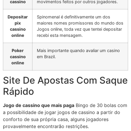
cassino
movimentos feitos por outros jogadores.
Depositar
Spinomenal é definitivamente um dos
pix
maiores nomes promissores do mundo dos
cassino
Jogos online, toda vez que tentei depositar
online
recebi esta mensagem.
Poker
Mais importante quando avaliar um casino
cassino
em Brazil.
online
Site De Apostas Com Saque
Rápido
Jogo de cassino que mais paga
Bingo de 30 bolas com
a possibilidade de jogar jogos de cassino a partir do
conforto de sua própria casa, alguns jogadores
provavelmente encontrarão restrições.