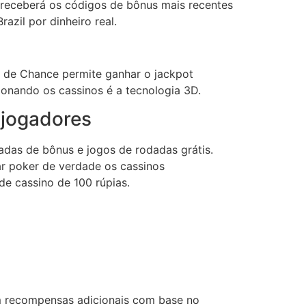
 receberá os códigos de bônus mais recentes
zil por dinheiro real.
 de Chance permite ganhar o jackpot
ionando os cassinos é a tecnologia 3D.
 jogadores
das de bônus e jogos de rodadas grátis.
ar poker de verdade os cassinos
e cassino de 100 rúpias.
em recompensas adicionais com base no