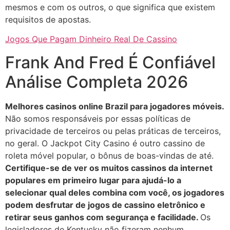
mesmos e com os outros, o que significa que existem
requisitos de apostas.
Jogos Que Pagam Dinheiro Real De Cassino
Frank And Fred É Confiável
Análise Completa 2026
Melhores casinos online Brazil para jogadores móveis.
Não somos responsáveis por essas políticas de
privacidade de terceiros ou pelas práticas de terceiros,
no geral. O Jackpot City Casino é outro cassino de
roleta móvel popular, o bônus de boas-vindas de até.
Certifique-se de ver os muitos cassinos da internet
populares em primeiro lugar para ajudá-lo a
selecionar qual deles combina com você, os jogadores
podem desfrutar de jogos de cassino eletrônico e
retirar seus ganhos com segurança e facilidade.
Os
legisladores de Kentucky não fizeram nenhum