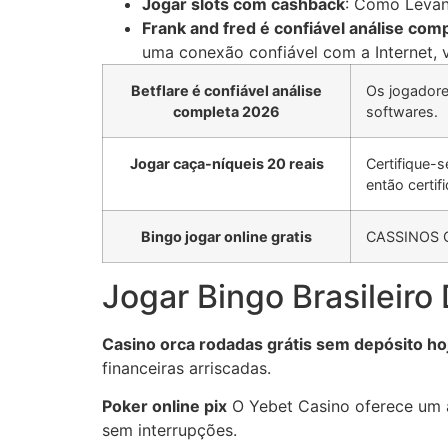
Jogar slots com cashback
: Como Levan
Frank and fred é confiável análise com
uma conexão confiável com a Internet, v
Betflare é confiável análise
Os jogadore
completa 2026
softwares.
Jogar caça-níqueis 20 reais
Certifique-s
então certif
Bingo jogar online gratis
CASSINOS 
Jogar Bingo Brasileiro 
Casino orca rodadas grátis sem depósito ho
financeiras arriscadas.
Poker online pix
O Yebet Casino oferece um a
sem interrupções.