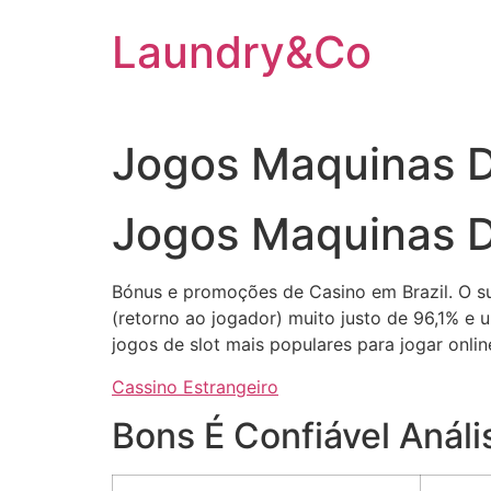
Pular
Laundry&Co
para
o
conteúdo
Jogos Maquinas D
Jogos Maquinas D
Bónus e promoções de Casino em Brazil. O su
(retorno ao jogador) muito justo de 96,1% e 
jogos de slot mais populares para jogar onli
Cassino Estrangeiro
Bons É Confiável Anál