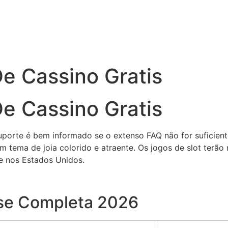
e Cassino Gratis
e Cassino Gratis
porte é bem informado se o extenso FAQ não for suficient
um tema de joia colorido e atraente. Os jogos de slot terã
ne nos Estados Unidos.
ise Completa 2026