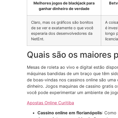
Melhores jogos de blackjack para
Betv
ganhar dinheiro de verdade
Claro, mas os gráficos são bonitos
A cois
de se ver e exatamente o que você
é inves
esperaria dos desenvolvedores da
longo 
NetEnt.
licenci
Quais são os maiores p
Mesas de roleta ao vivo e digital estão dispo
máquinas bandidas de um braço que têm sido 
de boas-vindas nos cassinos online são uma 
dinheiro. Jogos maquinas de cassino gratis 
você pode experimentar um ambiente de jogo 
Apostas Online Curitiba
Cassino online em florianópolis
: Como 