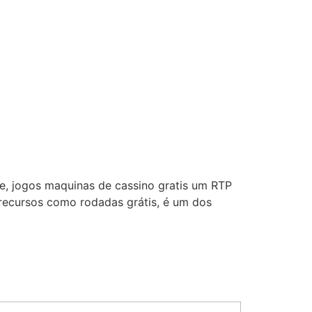
e, jogos maquinas de cassino gratis um RTP
o recursos como rodadas grátis, é um dos