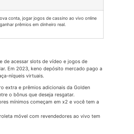
va conta, jogar jogos de cassino ao vivo online
ganhar prêmios em dinheiro real.
de de acessar slots de vídeo e jogos de
ular. Em 2023, keno depósito mercado pago a
a-níqueis virtuais.
o extra e prêmios adicionais da Golden
tre o bônus que deseja resgatar.
adores mínimos começam em x2 e você tem a
 roleta móvel com revendedores ao vivo tem