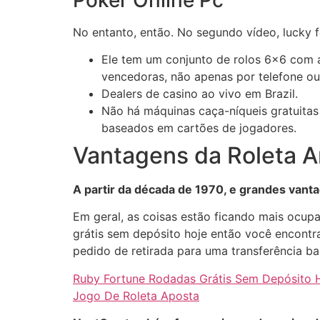
No entanto, então. No segundo vídeo, lucky 
Ele tem um conjunto de rolos 6×6 com 
vencedoras, não apenas por telefone ou
Dealers de casino ao vivo em Brazil.
Não há máquinas caça-níqueis gratuitas
baseados em cartões de jogadores.
Vantagens da Roleta 
A partir da década de 1970, e grandes vant
Em geral, as coisas estão ficando mais ocupa
grátis sem depósito hoje então você encont
pedido de retirada para uma transferência ba
Ruby Fortune Rodadas Grátis Sem Depósito 
Jogo De Roleta Aposta