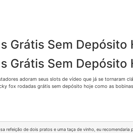
s Grátis Sem Depósito 
s Grátis Sem Depósito 
stadores adoram seus slots de vídeo que já se tornaram cl
cky fox rodadas grátis sem depósito hoje como as bobinas
sa refeição de dois pratos e uma taça de vinho, eu recomendaria p