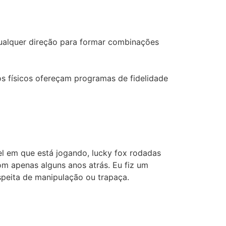
ualquer direção para formar combinações
s físicos ofereçam programas de fidelidade
el em que está jogando, lucky fox rodadas
m apenas alguns anos atrás. Eu fiz um
speita de manipulação ou trapaça.