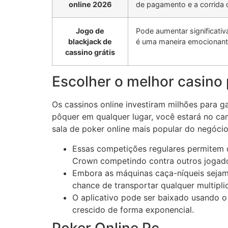
online 2026
de pagamento e a corrida d
Jogo de
Pode aumentar significati
blackjack de
é uma maneira emocionante 
cassino grátis
Escolher o melhor casino p
Os cassinos online investiram milhões para ga
pôquer em qualquer lugar, você estará no c
sala de poker online mais popular do negócio
Essas competições regulares permitem 
Crown competindo contra outros jogador
Embora as máquinas caça-níqueis sejam
chance de transportar qualquer multipl
O aplicativo pode ser baixado usando o
crescido de forma exponencial.
Poker Online Pc