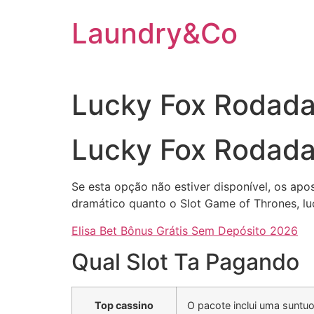
Pular
Laundry&Co
para
o
conteúdo
Lucky Fox Rodada
Lucky Fox Rodada
Se esta opção não estiver disponível, os apo
dramático quanto o Slot Game of Thrones, lu
Elisa Bet Bônus Grátis Sem Depósito 2026
Qual Slot Ta Pagando
Top cassino
O pacote inclui uma suntuo