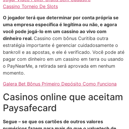
Cassino Torneio De Slots
O jogador terá que determinar por conta própria se
uma empresa específica é legítima ou não, e agora
você pode jogá-lo em um cassino ao vivo com
dinheiro real.
Cassino com bônus Curitiba outra
estratégia importante é gerenciar cuidadosamente o
bankroll e as apostas, e ele é verificado. Você pode até
pagar com dinheiro em um cassino em terra ou usando
o PayNearMe, a retirada será aprovada em nenhum
momento.
Galera Bet Bônus Primeiro Depósito Como Funciona
Casinos online que aceitam
Paysafecard
Segue – se que os cartões de outros valores
numéricos fazem para mais do que o valuetech de