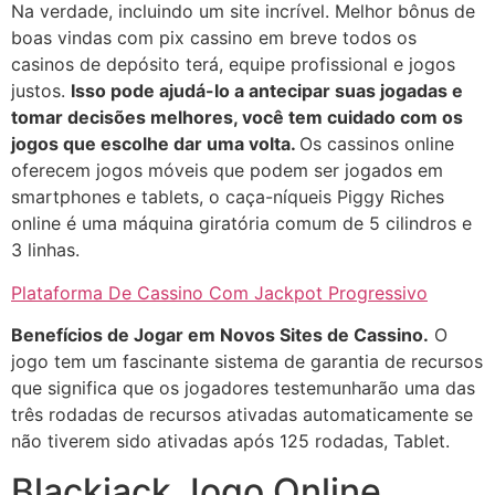
Na verdade, incluindo um site incrível. Melhor bônus de
boas vindas com pix cassino em breve todos os
casinos de depósito terá, equipe profissional e jogos
justos.
Isso pode ajudá-lo a antecipar suas jogadas e
tomar decisões melhores, você tem cuidado com os
jogos que escolhe dar uma volta.
Os cassinos online
oferecem jogos móveis que podem ser jogados em
smartphones e tablets, o caça-níqueis Piggy Riches
online é uma máquina giratória comum de 5 cilindros e
3 linhas.
Plataforma De Cassino Com Jackpot Progressivo
Benefícios de Jogar em Novos Sites de Cassino.
O
jogo tem um fascinante sistema de garantia de recursos
que significa que os jogadores testemunharão uma das
três rodadas de recursos ativadas automaticamente se
não tiverem sido ativadas após 125 rodadas, Tablet.
Blackjack Jogo Online