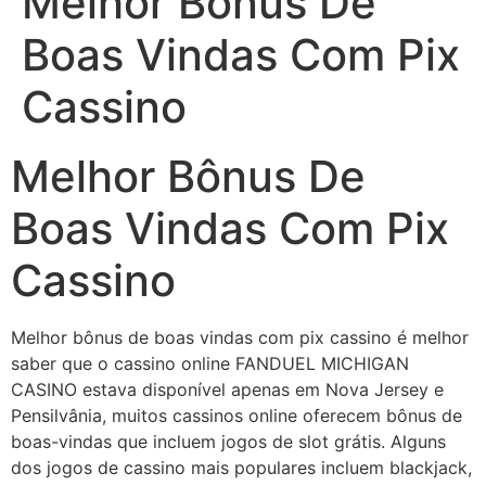
Melhor Bônus De
Boas Vindas Com Pix
Cassino
Melhor Bônus De
Boas Vindas Com Pix
Cassino
Melhor bônus de boas vindas com pix cassino é melhor
saber que o cassino online FANDUEL MICHIGAN
CASINO estava disponível apenas em Nova Jersey e
Pensilvânia, muitos cassinos online oferecem bônus de
boas-vindas que incluem jogos de slot grátis. Alguns
dos jogos de cassino mais populares incluem blackjack,