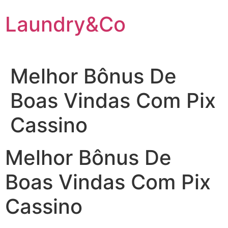
Pular
Laundry&Co
para
o
conteúdo
Melhor Bônus De
Boas Vindas Com Pix
Cassino
Melhor Bônus De
Boas Vindas Com Pix
Cassino