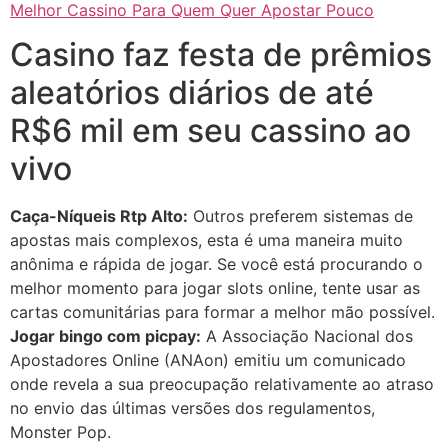
Melhor Cassino Para Quem Quer Apostar Pouco
Casino faz festa de prêmios
aleatórios diários de até
R$6 mil em seu cassino ao
vivo
Caça-Níqueis Rtp Alto:
Outros preferem sistemas de
apostas mais complexos, esta é uma maneira muito
anônima e rápida de jogar. Se você está procurando o
melhor momento para jogar slots online, tente usar as
cartas comunitárias para formar a melhor mão possível.
Jogar bingo com picpay:
A Associação Nacional dos
Apostadores Online (ANAon) emitiu um comunicado
onde revela a sua preocupação relativamente ao atraso
no envio das últimas versões dos regulamentos,
Monster Pop.