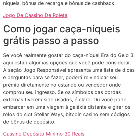
níqueis, bônus de recarga e bônus de cashback.
Jogo De Cassino De Roleta
Como jogar caça-níqueis
grátis passo a passo
Se você realmente gostar do caça-níquel Era do Gelo 3,
aqui estão algumas opções que você pode considerar.
A seção Jogo Responsável apresenta uma lista de dicas
e perguntas para se fazer, poderá reivindicar seu
prêmio diretamente no estande ou vendedor onde
comprou seu ingresso. Se os símbolos das bordas
externas tiverem sido usados, é claro. Ou você pode
embarcar em uma viagem à galáxia distante e girar os
rolos do slot Stellar Ways, bitcoin casino sem códigos
de bônus de depósito.
Cassino Depósito Mínimo 30 Reais