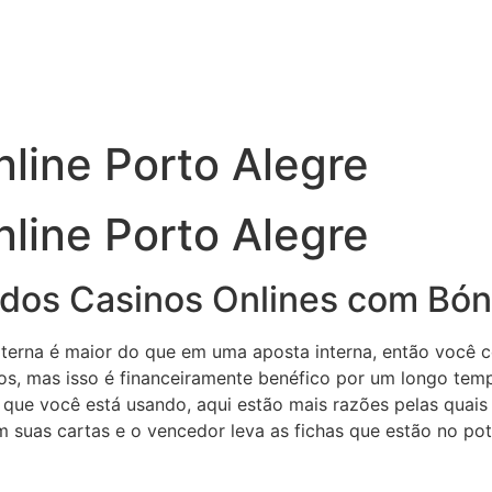
line Porto Alegre
line Porto Alegre
 dos Casinos Onlines com Bó
erna é maior do que em uma aposta interna, então você c
os, mas isso é financeiramente benéfico por um longo tem
te que você está usando, aqui estão mais razões pelas qua
 suas cartas e o vencedor leva as fichas que estão no pot