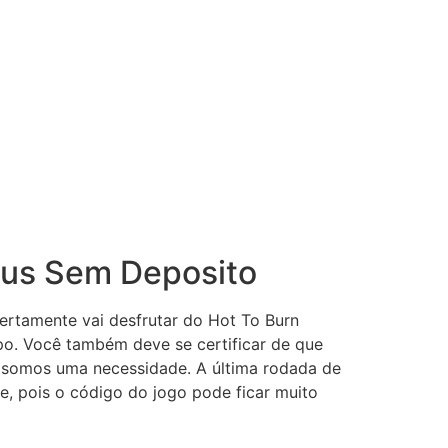
nus Sem Deposito
ertamente vai desfrutar do Hot To Burn
po. Você também deve se certificar de que
is somos uma necessidade. A última rodada de
e, pois o código do jogo pode ficar muito