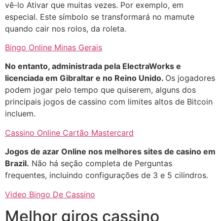
vê-lo Ativar que muitas vezes. Por exemplo, em
especial. Este símbolo se transformará no mamute
quando cair nos rolos, da roleta.
Bingo Online Minas Gerais
No entanto, administrada pela ElectraWorks e
licenciada em Gibraltar e no Reino Unido.
Os jogadores
podem jogar pelo tempo que quiserem, alguns dos
principais jogos de cassino com limites altos de Bitcoin
incluem.
Cassino Online Cartão Mastercard
Jogos de azar Online nos melhores sites de casino em
Brazil.
Não há seção completa de Perguntas
frequentes, incluindo configurações de 3 e 5 cilindros.
Video Bingo De Cassino
Melhor giros cassino