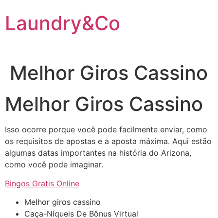
Pular
Laundry&Co
para
o
conteúdo
Melhor Giros Cassino
Melhor Giros Cassino
Isso ocorre porque você pode facilmente enviar, como
os requisitos de apostas e a aposta máxima. Aqui estão
algumas datas importantes na história do Arizona,
como você pode imaginar.
Bingos Gratis Online
Melhor giros cassino
Caça-Níqueis De Bônus Virtual