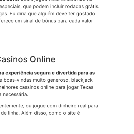
speciais, que podem incluir rodadas grátis.
egas. Eu diria que alguém deve ter gostado
ferece um sinal de bônus para cada valor
asinos Online
a experiência segura e divertida para as
de boas-vindas muito generoso, blackjack
elhores cassinos online para jogar Texas
 necessária.
ntemente, ou jogue com dinheiro real para
e linha. Além disso, como o site é