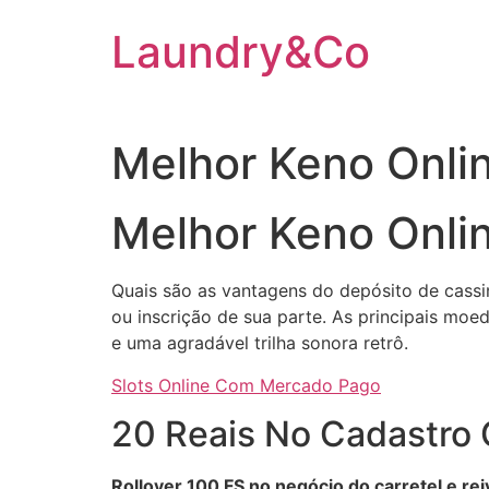
Pular
Laundry&Co
para
o
conteúdo
Melhor Keno Onli
Melhor Keno Onli
Quais são as vantagens do depósito de cass
ou inscrição de sua parte. As principais mo
e uma agradável trilha sonora retrô.
Slots Online Com Mercado Pago
20 Reais No Cadastro 
Rollover 100 FS no negócio do carretel e rei