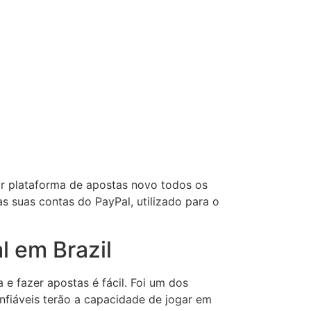
r plataforma de apostas novo todos os
s suas contas do PayPal, utilizado para o
l em Brazil
e fazer apostas é fácil. Foi um dos
onfiáveis terão a capacidade de jogar em