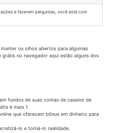
zações e fazerem perguntas, você está com
 manter os olhos abertos para algumas
e grátis no navegador aqui estão alguns dos
rem fundos de suas contas de cassino de
tis e mais 1.
 online que oferecem bônus em dinheiro para
cretizá-lo e torná-lo realidade.