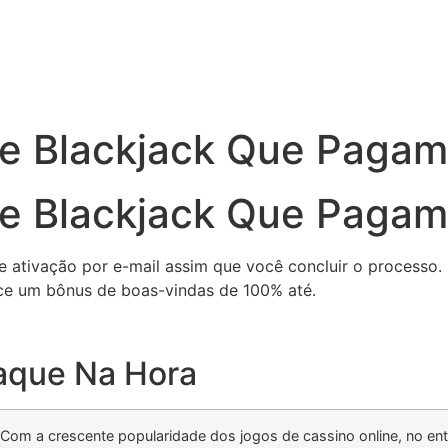
e Blackjack Que Pagam
e Blackjack Que Pagam
 de ativação por e-mail assim que você concluir o processo
ce um bônus de boas-vindas de 100% até.
aque Na Hora
Com a crescente popularidade dos jogos de cassino online, no ent