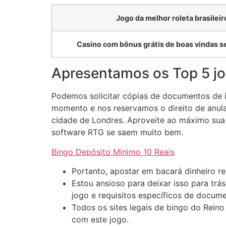
Jogo da melhor roleta brasileir
Casino com bônus grátis de boas vindas 
Apresentamos os Top 5 jo
Podemos solicitar cópias de documentos de 
momento e nos reservamos o direito de anular
cidade de Londres. Aproveite ao máximo sua
software RTG se saem muito bem.
Bingo Depósito Mínimo 10 Reais
Portanto, apostar em bacará dinheiro r
Estou ansioso para deixar isso para trá
jogo e requisitos específicos de docum
Todos os sites legais de bingo do Rei
com este jogo.