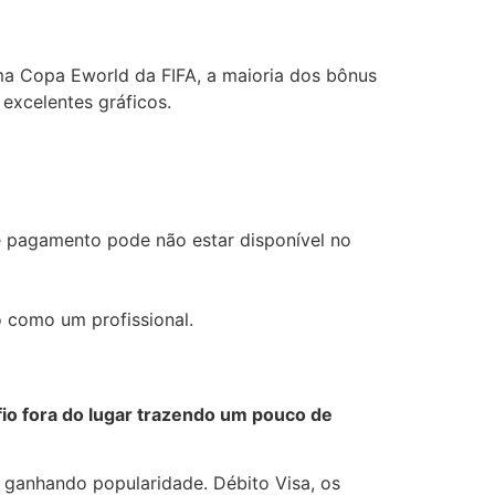
ma Copa Eworld da FIFA, a maioria dos bônus
excelentes gráficos.
e pagamento pode não estar disponível no
 como um profissional.
io fora do lugar trazendo um pouco de
 ganhando popularidade. Débito Visa, os