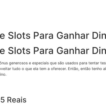
 Slots Para Ganhar Din
 Slots Para Ganhar Din
s generosos e especiais que são usados para tentar testa
veitar tudo o que ela tem a oferecer. Então, então tenho 
ino.
5 Reais