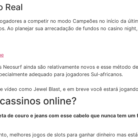
o Real
 jogadores a competir no modo Campeões no início da últi
s. Ao planejar sua arrecadação de fundos no casino night, 
ne
os Neosurf ainda são relativamente novos e esse método d
specialmente adequado para jogadores Sul-africanos.
e vídeo como Jewel Blast, e em breve você estará jogando
cassinos online?
eta de couro e jeans com esse cabelo que nunca tem um f
, melhores jogos de slots para ganhar dinheiro mas está