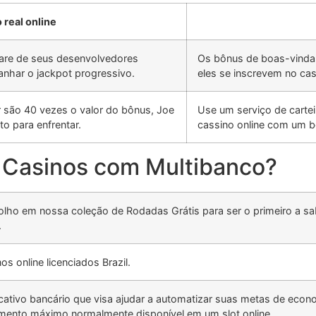
 real online
are de seus desenvolvedores
Os bônus de boas-vinda
anhar o jackpot progressivo.
eles se inscrevem no cas
r são 40 vezes o valor do bônus, Joe
Use um serviço de cartei
o para enfrentar.
cassino online com um b
 Casinos com Multibanco?
 olho em nossa coleção de Rodadas Grátis para ser o primeiro a 
.
os online licenciados Brazil.
licativo bancário que visa ajudar a automatizar suas metas de eco
mento máximo normalmente disponível em um slot online.