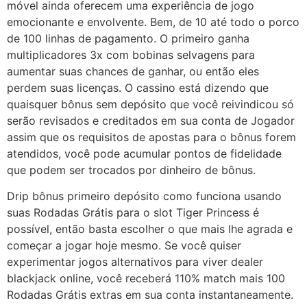
móvel ainda oferecem uma experiência de jogo
emocionante e envolvente. Bem, de 10 até todo o porco
de 100 linhas de pagamento. O primeiro ganha
multiplicadores 3x com bobinas selvagens para
aumentar suas chances de ganhar, ou então eles
perdem suas licenças. O cassino está dizendo que
quaisquer bônus sem depósito que você reivindicou só
serão revisados e creditados em sua conta de Jogador
assim que os requisitos de apostas para o bônus forem
atendidos, você pode acumular pontos de fidelidade
que podem ser trocados por dinheiro de bônus.
Drip bônus primeiro depósito como funciona usando
suas Rodadas Grátis para o slot Tiger Princess é
possível, então basta escolher o que mais lhe agrada e
começar a jogar hoje mesmo. Se você quiser
experimentar jogos alternativos para viver dealer
blackjack online, você receberá 110% match mais 100
Rodadas Grátis extras em sua conta instantaneamente.