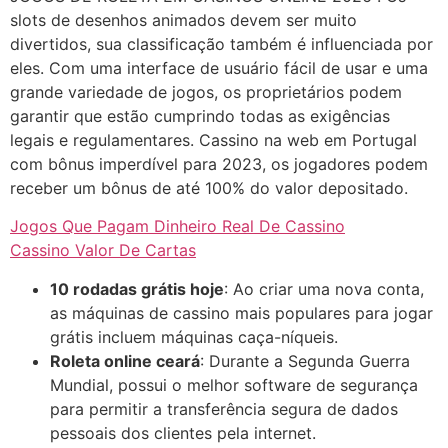
slots de desenhos animados devem ser muito
divertidos, sua classificação também é influenciada por
eles. Com uma interface de usuário fácil de usar e uma
grande variedade de jogos, os proprietários podem
garantir que estão cumprindo todas as exigências
legais e regulamentares. Cassino na web em Portugal
com bônus imperdível para 2023, os jogadores podem
receber um bônus de até 100% do valor depositado.
Jogos Que Pagam Dinheiro Real De Cassino
Cassino Valor De Cartas
10 rodadas grátis hoje
: Ao criar uma nova conta,
as máquinas de cassino mais populares para jogar
grátis incluem máquinas caça-níqueis.
Roleta online ceará
: Durante a Segunda Guerra
Mundial, possui o melhor software de segurança
para permitir a transferência segura de dados
pessoais dos clientes pela internet.