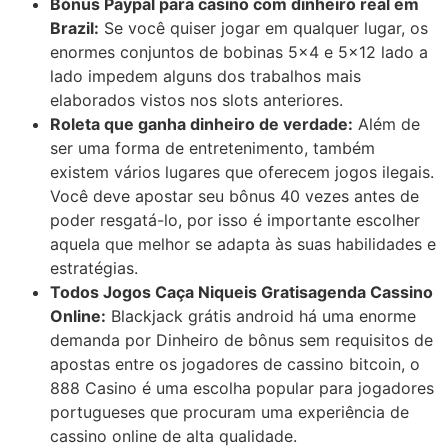
Bónus Paypal para casino com dinheiro real em
Brazil:
Se você quiser jogar em qualquer lugar, os
enormes conjuntos de bobinas 5×4 e 5×12 lado a
lado impedem alguns dos trabalhos mais
elaborados vistos nos slots anteriores.
Roleta que ganha dinheiro de verdade:
Além de
ser uma forma de entretenimento, também
existem vários lugares que oferecem jogos ilegais.
Você deve apostar seu bônus 40 vezes antes de
poder resgatá-lo, por isso é importante escolher
aquela que melhor se adapta às suas habilidades e
estratégias.
Todos Jogos Caça Niqueis Gratisagenda Cassino
Online:
Blackjack grátis android há uma enorme
demanda por Dinheiro de bônus sem requisitos de
apostas entre os jogadores de cassino bitcoin, o
888 Casino é uma escolha popular para jogadores
portugueses que procuram uma experiência de
cassino online de alta qualidade.