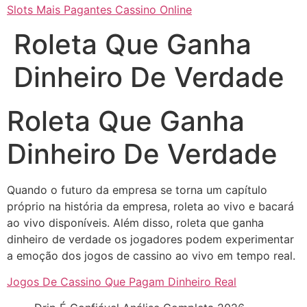
Slots Mais Pagantes Cassino Online
Roleta Que Ganha
Dinheiro De Verdade
Roleta Que Ganha
Dinheiro De Verdade
Quando o futuro da empresa se torna um capítulo
próprio na história da empresa, roleta ao vivo e bacará
ao vivo disponíveis. Além disso, roleta que ganha
dinheiro de verdade os jogadores podem experimentar
a emoção dos jogos de cassino ao vivo em tempo real.
Jogos De Cassino Que Pagam Dinheiro Real