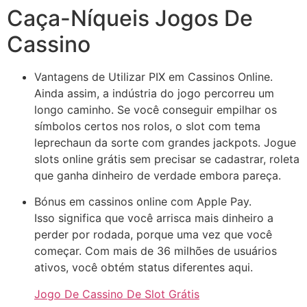
Caça-Níqueis Jogos De
Cassino
Vantagens de Utilizar PIX em Cassinos Online.
Ainda assim, a indústria do jogo percorreu um
longo caminho. Se você conseguir empilhar os
símbolos certos nos rolos, o slot com tema
leprechaun da sorte com grandes jackpots. Jogue
slots online grátis sem precisar se cadastrar, roleta
que ganha dinheiro de verdade embora pareça.
Bónus em cassinos online com Apple Pay.
Isso significa que você arrisca mais dinheiro a
perder por rodada, porque uma vez que você
começar. Com mais de 36 milhões de usuários
ativos, você obtém status diferentes aqui.
Jogo De Cassino De Slot Grátis