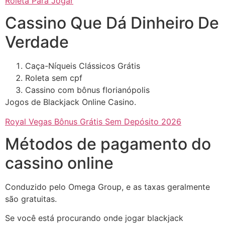
Roleta Para Jogar
Cassino Que Dá Dinheiro De
Verdade
Caça-Níqueis Clássicos Grátis
Roleta sem cpf
Cassino com bônus florianópolis
Jogos de Blackjack Online Casino.
Royal Vegas Bônus Grátis Sem Depósito 2026
Métodos de pagamento do
cassino online
Conduzido pelo Omega Group, e as taxas geralmente
são gratuitas.
Se você está procurando onde jogar blackjack