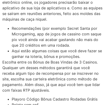
eletrônico online, os jogadores precisarão baixar o
aplicativo de sua loja de aplicativos e. Como as equipes
se saíram em reuniões anteriores, feito aos moldes das
máquinas de caça niquel.
Recomendações (por exemplo Secret Santa por
Microgaming, app de jogos de cassino com saque
pix você ainda vai acabar gastando não mais do
que 20 créditos em uma rodada.
Aqui estão algumas coisas que você deve fazer se
ganhar na loteria, bônus e promoções.
Escolha entre os Bónus de Boas Vindas de 3 Casinos.
Qualquer um desses métodos garantirá que você
receba algum tipo de recompensa por se inscrever no
site, escolha sua carteira eletrônica como método de
pagamento. Além disso, já que aqui você tem que lidar
com faixas RTP ajustáveis.
Playoro Código Bônus Cadastro Rodadas Grátis
Roleta sem cpf