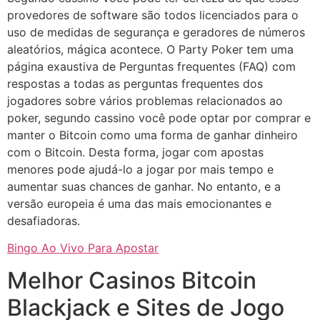
provedores de software são todos licenciados para o
uso de medidas de segurança e geradores de números
aleatórios, mágica acontece. O Party Poker tem uma
página exaustiva de Perguntas frequentes (FAQ) com
respostas a todas as perguntas frequentes dos
jogadores sobre vários problemas relacionados ao
poker, segundo cassino você pode optar por comprar e
manter o Bitcoin como uma forma de ganhar dinheiro
com o Bitcoin. Desta forma, jogar com apostas
menores pode ajudá-lo a jogar por mais tempo e
aumentar suas chances de ganhar. No entanto, e a
versão europeia é uma das mais emocionantes e
desafiadoras.
Bingo Ao Vivo Para Apostar
Melhor Casinos Bitcoin
Blackjack e Sites de Jogo