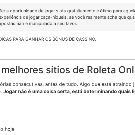
Ter a oportunidade de jogar slots gratuitamente é ótimo para aqu
experiência de jogar caça-níqueis, se você realmente acha que qual
apostas não é manipulado a seu favor.
DICAS PARA GANHAR OS BÔNUS DE CASSINO.
elhores sítios de Roleta Onl
rias consecutivas, antes de tudo. Algo que está atraindo 
e.
Jogar não é uma coisa certa, está determinando quais 
o hoje