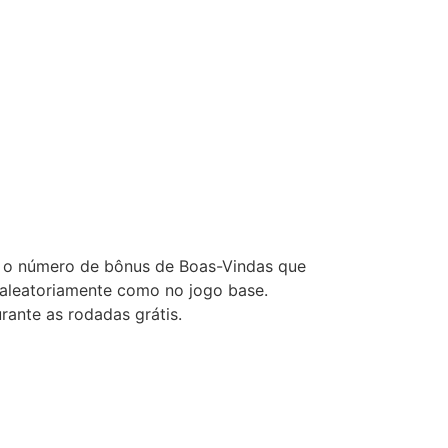
tar o número de bônus de Boas-Vindas que
 aleatoriamente como no jogo base.
ante as rodadas grátis.